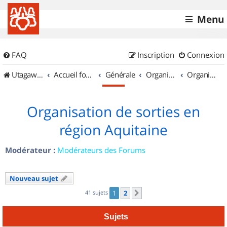
Menu
FAQ
Inscription
Connexion
UtagawaVTT (Randos VTT et VTTAE avec traces GPS)
Accueil forum
Générale
Organisation de sorties & Recherche de partenaires
Organisation de sorties en région Aquitaine
Organisation de sorties en
région Aquitaine
Modérateur :
Modérateurs des Forums
Nouveau sujet
41 sujets
1
2
Suivant
Sujets