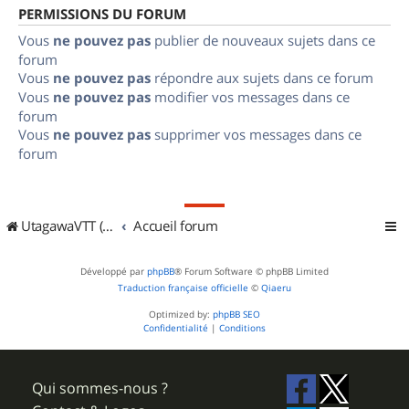
PERMISSIONS DU FORUM
Vous
ne pouvez pas
publier de nouveaux sujets dans ce
forum
Vous
ne pouvez pas
répondre aux sujets dans ce forum
Vous
ne pouvez pas
modifier vos messages dans ce
forum
Vous
ne pouvez pas
supprimer vos messages dans ce
forum
UtagawaVTT (Randos VTT et VTTAE avec traces GPS)
Accueil forum
Développé par
phpBB
® Forum Software © phpBB Limited
Traduction française officielle
©
Qiaeru
Optimized by:
phpBB SEO
Confidentialité
|
Conditions
Qui sommes-nous ?