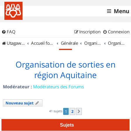
Menu
FAQ
Inscription
Connexion
UtagawaVTT (Randos VTT et VTTAE avec traces GPS)
Accueil forum
Générale
Organisation de sorties & Recherche de partenaires
Organisation de sorties en région Aquitaine
Organisation de sorties en
région Aquitaine
Modérateur :
Modérateurs des Forums
Nouveau sujet
41 sujets
1
2
Suivant
Sujets