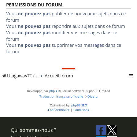
PERMISSIONS DU FORUM
Vous
ne pouvez pas
publier de nouveaux sujets dans ce
forum
Vous
ne pouvez pas
répondre aux sujets dans ce forum
Vous
ne pouvez pas
modifier vos messages dans ce
forum
Vous
ne pouvez pas
supprimer vos messages dans ce
forum
UtagawaVTT (Randos VTT et VTTAE avec traces GPS)
Accueil forum
Développé par
phpBB
® Forum Software © phpBB Limited
Traduction française officielle
©
Qiaeru
Optimized by:
phpBB SEO
Confidentialité
|
Conditions
Qui sommes-nous ?