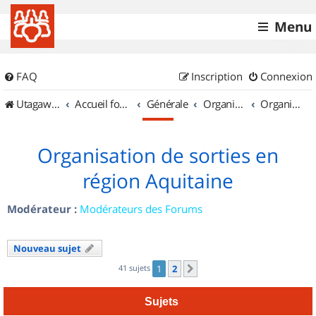
Menu
FAQ
Inscription
Connexion
UtagawaVTT (Randos VTT et VTTAE avec traces GPS)
Accueil forum
Générale
Organisation de sorties & Recherche de partenaires
Organisation de sorties en région Aquitaine
Organisation de sorties en
région Aquitaine
Modérateur :
Modérateurs des Forums
Nouveau sujet
41 sujets
1
2
Suivant
Sujets