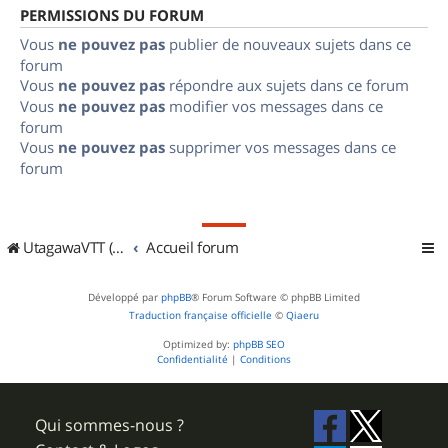
PERMISSIONS DU FORUM
Vous
ne pouvez pas
publier de nouveaux sujets dans ce
forum
Vous
ne pouvez pas
répondre aux sujets dans ce forum
Vous
ne pouvez pas
modifier vos messages dans ce
forum
Vous
ne pouvez pas
supprimer vos messages dans ce
forum
UtagawaVTT (Randos VTT et VTTAE avec traces GPS)
Accueil forum
Développé par
phpBB
® Forum Software © phpBB Limited
Traduction française officielle
©
Qiaeru
Optimized by:
phpBB SEO
Confidentialité
|
Conditions
Qui sommes-nous ?