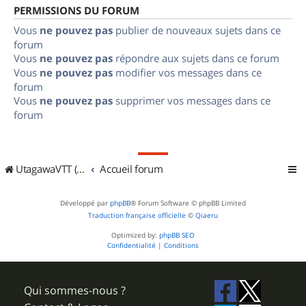
PERMISSIONS DU FORUM
Vous
ne pouvez pas
publier de nouveaux sujets dans ce
forum
Vous
ne pouvez pas
répondre aux sujets dans ce forum
Vous
ne pouvez pas
modifier vos messages dans ce
forum
Vous
ne pouvez pas
supprimer vos messages dans ce
forum
UtagawaVTT (Randos VTT et VTTAE avec traces GPS)
Accueil forum
Développé par
phpBB
® Forum Software © phpBB Limited
Traduction française officielle
©
Qiaeru
Optimized by:
phpBB SEO
Confidentialité
|
Conditions
Qui sommes-nous ?