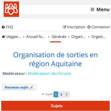
Menu
FAQ
Inscription
Connexion
UtagawaVTT (Randos VTT et VTTAE avec traces GPS)
Accueil forum
Générale
Organisation de sorties & Recherche de partenaires
Organisation de sorties en région Aquitaine
Organisation de sorties en
région Aquitaine
Modérateur :
Modérateurs des Forums
Nouveau sujet
41 sujets
1
2
Suivant
Sujets