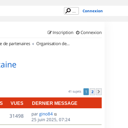
Connexion
Inscription
Connexion
e de partenaires
Organisation de sorties en région Aquitaine
taine
41 sujets
1
2
Suivant
S
VUES
DERNIER MESSAGE
D
par
gino84
V
31498
e
25 juin 2025, 07:24
r
u