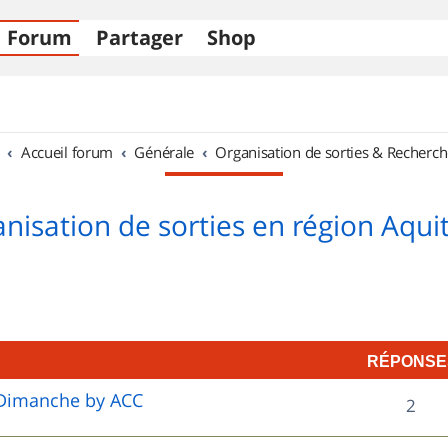
Forum
Partager
Shop
Accueil forum
Générale
Organisation de sorties & Recherch
nisation de sorties en région Aqui
RÉPONSE
e Dimanche by ACC
R
2
é