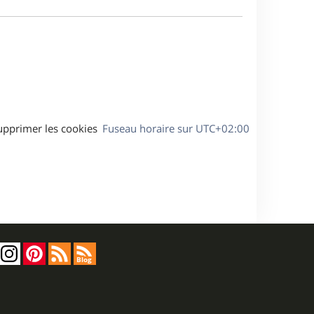
e
a
s
g
s
e
a
g
e
upprimer les cookies
Fuseau horaire sur
UTC+02:00