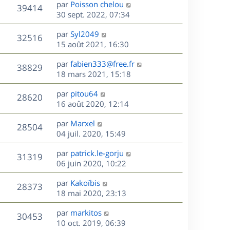
D
par
Poisson chelou
n
V
39414
e
e
30 sept. 2022, 07:34
i
r
u
e
s
D
par
Syl2049
n
r
V
32516
e
e
15 août 2021, 16:30
i
m
r
u
e
e
s
D
par
fabien333@free.fr
n
r
V
s
38829
e
e
18 mars 2021, 15:18
i
m
s
r
u
e
e
a
s
D
par
pitou64
n
r
V
s
28620
g
e
e
16 août 2020, 12:14
i
m
s
e
r
u
e
e
a
s
D
par
Marxel
n
r
V
s
28504
g
e
e
04 juil. 2020, 15:49
i
m
s
e
r
u
e
e
a
s
D
par
patrick.le-gorju
n
r
V
s
31319
g
e
e
06 juin 2020, 10:22
i
m
s
e
r
u
e
e
a
s
D
par
Kakoïbis
n
r
V
s
28373
g
e
e
18 mai 2020, 23:13
i
m
s
e
r
u
e
e
a
s
D
par
markitos
n
r
V
s
30453
g
e
e
10 oct. 2019, 06:39
i
m
s
e