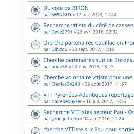
Du cote de BIRON
par
SWINGUY
»
17 juin 2018, 12:44
Recherche vttiste du côté de cassen
par
Dave2791
»
26 avr. 2018, 22:32
cherche partenaires Cadillac-en-Fr
par
Dibizou
»
30 sept. 2017, 18:19
Cherche partenaires sud de Bordea
par
boub33
»
22 nov. 2015, 18:23
Cherche volontaire vttiste pour une
par
Charles64240
»
05 août 2017, 11:57
VTT Pyrénées-Atlantiques reportage
par
clairedebuyser
»
16 juil. 2017, 16:53
Recherche VTTistes secteur Pau - O
par
yann.jeffredo
»
04 avr. 2016, 21:24
cherche VTTiste sur Pau pour sorties