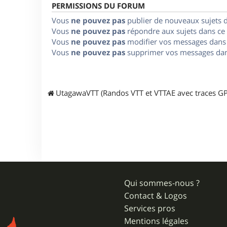
PERMISSIONS DU FORUM
Vous
ne pouvez pas
publier de nouveaux sujets 
Vous
ne pouvez pas
répondre aux sujets dans ce
Vous
ne pouvez pas
modifier vos messages dans
Vous
ne pouvez pas
supprimer vos messages dan
UtagawaVTT (Randos VTT et VTTAE avec traces GP
Qui sommes-nous ?
Contact & Logos
Services pros
Mentions légales