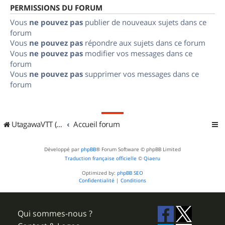
PERMISSIONS DU FORUM
Vous
ne pouvez pas
publier de nouveaux sujets dans ce
forum
Vous
ne pouvez pas
répondre aux sujets dans ce forum
Vous
ne pouvez pas
modifier vos messages dans ce
forum
Vous
ne pouvez pas
supprimer vos messages dans ce
forum
UtagawaVTT (Randos VTT et VTTAE avec traces GPS)
Accueil forum
Développé par
phpBB
® Forum Software © phpBB Limited
Traduction française officielle
©
Qiaeru
Optimized by:
phpBB SEO
Confidentialité
|
Conditions
Qui sommes-nous ?