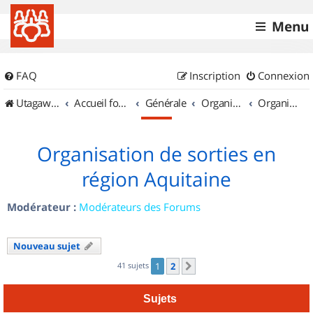
Menu
FAQ
Inscription
Connexion
UtagawaVTT (Randos VTT et VTTAE avec traces GPS)
Accueil forum
Générale
Organisation de sorties & Recherche de partenaires
Organisation de sorties en région Aquitaine
Organisation de sorties en
région Aquitaine
Modérateur :
Modérateurs des Forums
Nouveau sujet
41 sujets
1
2
Suivant
Sujets