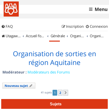
Menu
FAQ
Inscription
Connexion
UtagawaVTT (Randos VTT et VTTAE avec traces GPS)
Accueil forum
Générale
Organisation de sorties & Recherche de partenaires
Organisation de sorties en région Aquitaine
Organisation de sorties en
région Aquitaine
Modérateur :
Modérateurs des Forums
Nouveau sujet
41 sujets
1
2
Suivant
Sujets