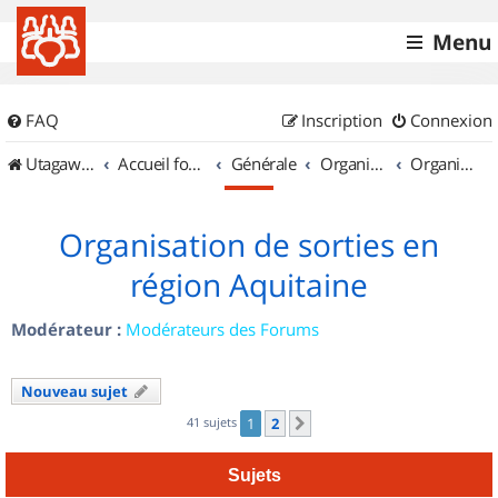
Menu
FAQ
Inscription
Connexion
UtagawaVTT (Randos VTT et VTTAE avec traces GPS)
Accueil forum
Générale
Organisation de sorties & Recherche de partenaires
Organisation de sorties en région Aquitaine
Organisation de sorties en
région Aquitaine
Modérateur :
Modérateurs des Forums
Nouveau sujet
41 sujets
1
2
Suivant
Sujets