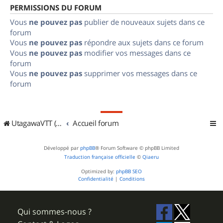
PERMISSIONS DU FORUM
Vous
ne pouvez pas
publier de nouveaux sujets dans ce
forum
Vous
ne pouvez pas
répondre aux sujets dans ce forum
Vous
ne pouvez pas
modifier vos messages dans ce
forum
Vous
ne pouvez pas
supprimer vos messages dans ce
forum
UtagawaVTT (Randos VTT et VTTAE avec traces GPS)
Accueil forum
Développé par
phpBB
® Forum Software © phpBB Limited
Traduction française officielle
©
Qiaeru
Optimized by:
phpBB SEO
Confidentialité
|
Conditions
Qui sommes-nous ?