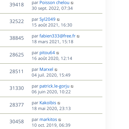
D
par
Poisson chelou
n
V
39418
e
e
30 sept. 2022, 07:34
i
r
u
e
s
D
par
Syl2049
n
r
V
32522
e
e
15 août 2021, 16:30
i
m
r
u
e
e
s
D
par
fabien333@free.fr
n
r
V
s
38845
e
e
18 mars 2021, 15:18
i
m
s
r
u
e
e
a
s
D
par
pitou64
n
r
V
s
28625
g
e
e
16 août 2020, 12:14
i
m
s
e
r
u
e
e
a
s
D
par
Marxel
n
r
V
s
28511
g
e
e
04 juil. 2020, 15:49
i
m
s
e
r
u
e
e
a
s
D
par
patrick.le-gorju
n
r
V
s
31330
g
e
e
06 juin 2020, 10:22
i
m
s
e
r
u
e
e
a
s
D
par
Kakoïbis
n
r
V
s
28377
g
e
e
18 mai 2020, 23:13
i
m
s
e
r
u
e
e
a
s
D
par
markitos
n
r
V
s
30458
g
e
e
10 oct. 2019, 06:39
i
m
s
e