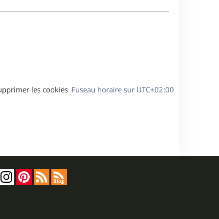
e
a
s
g
s
e
a
g
e
upprimer les cookies
Fuseau horaire sur
UTC+02:00