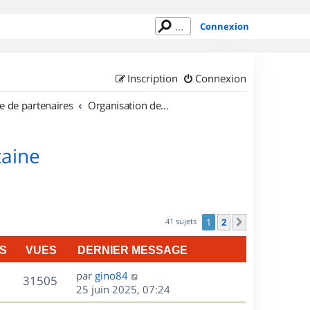
Connexion
Inscription
Connexion
e de partenaires
Organisation de sorties en région Aquitaine
taine
41 sujets
1
2
Suivant
S
VUES
DERNIER MESSAGE
D
par
gino84
V
31505
e
25 juin 2025, 07:24
r
u