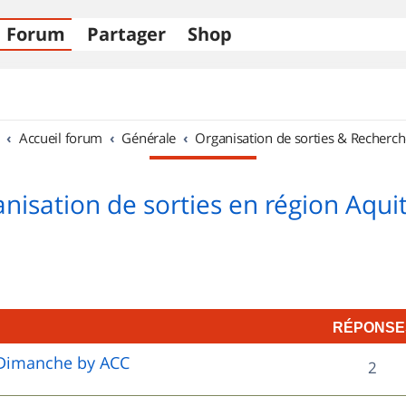
Forum
Partager
Shop
Accueil forum
Générale
Organisation de sorties & Recherch
nisation de sorties en région Aqui
RÉPONSE
e Dimanche by ACC
R
2
é