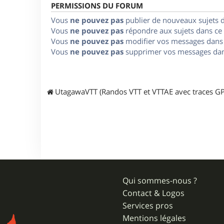
PERMISSIONS DU FORUM
Vous
ne pouvez pas
publier de nouveaux sujets 
Vous
ne pouvez pas
répondre aux sujets dans ce
Vous
ne pouvez pas
modifier vos messages dans
Vous
ne pouvez pas
supprimer vos messages dan
UtagawaVTT (Randos VTT et VTTAE avec traces GP
Qui sommes-nous ?
Contact & Logos
Services pros
Mentions légales