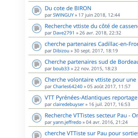
Du cote de BIRON
par
SWINGUY
»
17 juin 2018, 12:44
Recherche vttiste du côté de cassen
par
Dave2791
»
26 avr. 2018, 22:32
cherche partenaires Cadillac-en-Fr
par
Dibizou
»
30 sept. 2017, 18:19
Cherche partenaires sud de Bordea
par
boub33
»
22 nov. 2015, 18:23
Cherche volontaire vttiste pour une
par
Charles64240
»
05 août 2017, 11:57
VTT Pyrénées-Atlantiques reportage
par
clairedebuyser
»
16 juil. 2017, 16:53
Recherche VTTistes secteur Pau - O
par
yann.jeffredo
»
04 avr. 2016, 21:24
cherche VTTiste sur Pau pour sorties