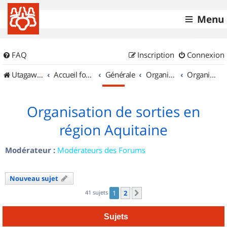
Menu
FAQ
Inscription
Connexion
UtagawaVTT (Randos VTT et VTTAE avec traces GPS)
Accueil forum
Générale
Organisation de sorties & Recherche de partenaires
Organisation de sorties en région Aquitaine
Organisation de sorties en
région Aquitaine
Modérateur :
Modérateurs des Forums
Nouveau sujet
41 sujets
1
2
Suivant
Sujets