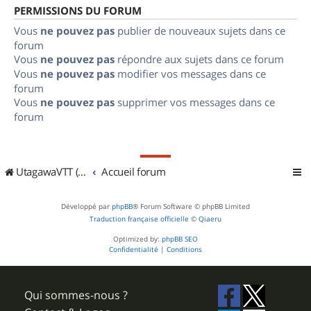
PERMISSIONS DU FORUM
Vous
ne pouvez pas
publier de nouveaux sujets dans ce
forum
Vous
ne pouvez pas
répondre aux sujets dans ce forum
Vous
ne pouvez pas
modifier vos messages dans ce
forum
Vous
ne pouvez pas
supprimer vos messages dans ce
forum
UtagawaVTT (Randos VTT et VTTAE avec traces GPS)
Accueil forum
Développé par
phpBB
® Forum Software © phpBB Limited
Traduction française officielle
©
Qiaeru
Optimized by:
phpBB SEO
Confidentialité
|
Conditions
Qui sommes-nous ?