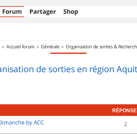
Forum
Partager
Shop
Accueil forum
Générale
Organisation de sorties & Recherch
nisation de sorties en région Aqui
RÉPONSE
e Dimanche by ACC
R
2
é