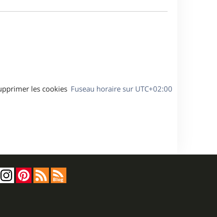
e
a
s
g
s
e
a
g
e
upprimer les cookies
Fuseau horaire sur
UTC+02:00