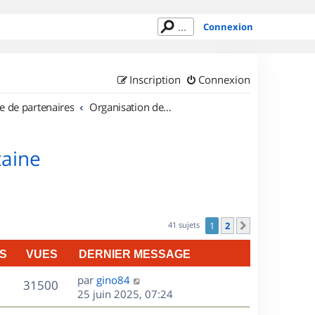
Connexion
Inscription
Connexion
e de partenaires
Organisation de sorties en région Aquitaine
taine
41 sujets
1
2
Suivant
S
VUES
DERNIER MESSAGE
D
par
gino84
V
31500
e
25 juin 2025, 07:24
r
u