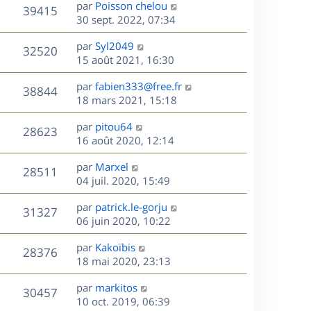
D
par
Poisson chelou
n
V
39415
e
e
30 sept. 2022, 07:34
i
r
u
e
s
D
par
Syl2049
n
r
V
32520
e
e
15 août 2021, 16:30
i
m
r
u
e
e
s
D
par
fabien333@free.fr
n
r
V
s
38844
e
e
18 mars 2021, 15:18
i
m
s
r
u
e
e
a
s
D
par
pitou64
n
r
V
s
28623
g
e
e
16 août 2020, 12:14
i
m
s
e
r
u
e
e
a
s
D
par
Marxel
n
r
V
s
28511
g
e
e
04 juil. 2020, 15:49
i
m
s
e
r
u
e
e
a
s
D
par
patrick.le-gorju
n
r
V
s
31327
g
e
e
06 juin 2020, 10:22
i
m
s
e
r
u
e
e
a
s
D
par
Kakoïbis
n
r
V
s
28376
g
e
e
18 mai 2020, 23:13
i
m
s
e
r
u
e
e
a
s
D
par
markitos
n
r
V
s
30457
g
e
e
10 oct. 2019, 06:39
i
m
s
e