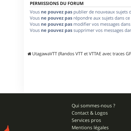
PERMISSIONS DU FORUM
Vous
ne pouvez pas
publier de nouveaux sujets 
Vous
ne pouvez pas
répondre aux sujets dans ce
Vous
ne pouvez pas
modifier vos messages dans
Vous
ne pouvez pas
supprimer vos messages dan
UtagawaVTT (Randos VTT et VTTAE avec traces GP
Qui sommes-nous ?
Contact & Logos
Services pros
Mentions légales