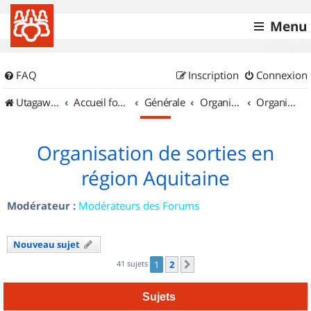
Menu
FAQ
Inscription
Connexion
UtagawaVTT (Randos VTT et VTTAE avec traces GPS)
Accueil forum
Générale
Organisation de sorties & Recherche de partenaires
Organisation de sorties en région Aquitaine
Organisation de sorties en
région Aquitaine
Modérateur :
Modérateurs des Forums
Nouveau sujet
41 sujets
1
2
Suivant
Sujets