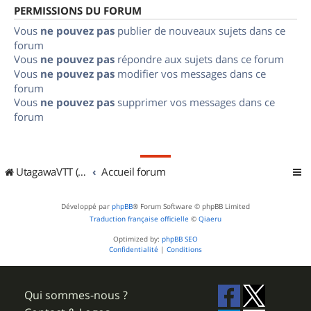
PERMISSIONS DU FORUM
Vous
ne pouvez pas
publier de nouveaux sujets dans ce
forum
Vous
ne pouvez pas
répondre aux sujets dans ce forum
Vous
ne pouvez pas
modifier vos messages dans ce
forum
Vous
ne pouvez pas
supprimer vos messages dans ce
forum
UtagawaVTT (Randos VTT et VTTAE avec traces GPS)
Accueil forum
Développé par
phpBB
® Forum Software © phpBB Limited
Traduction française officielle
©
Qiaeru
Optimized by:
phpBB SEO
Confidentialité
|
Conditions
Qui sommes-nous ?