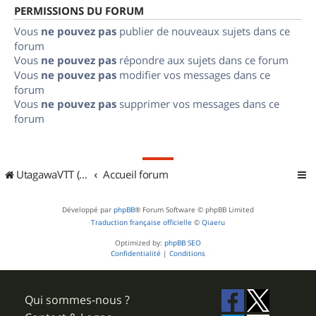
PERMISSIONS DU FORUM
Vous
ne pouvez pas
publier de nouveaux sujets dans ce
forum
Vous
ne pouvez pas
répondre aux sujets dans ce forum
Vous
ne pouvez pas
modifier vos messages dans ce
forum
Vous
ne pouvez pas
supprimer vos messages dans ce
forum
UtagawaVTT (Randos VTT et VTTAE avec traces GPS)
Accueil forum
Développé par
phpBB
® Forum Software © phpBB Limited
Traduction française officielle
©
Qiaeru
Optimized by:
phpBB SEO
Confidentialité
|
Conditions
Qui sommes-nous ?