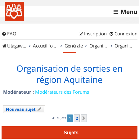
Menu
FAQ
Inscription
Connexion
UtagawaVTT (Randos VTT et VTTAE avec traces GPS)
Accueil forum
Générale
Organisation de sorties & Recherche de partenaires
Organisation de sorties en région Aquitaine
Organisation de sorties en
région Aquitaine
Modérateur :
Modérateurs des Forums
Nouveau sujet
41 sujets
1
2
Suivant
Sujets