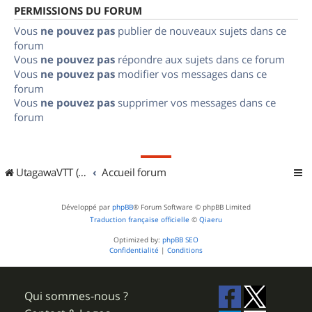
PERMISSIONS DU FORUM
Vous
ne pouvez pas
publier de nouveaux sujets dans ce
forum
Vous
ne pouvez pas
répondre aux sujets dans ce forum
Vous
ne pouvez pas
modifier vos messages dans ce
forum
Vous
ne pouvez pas
supprimer vos messages dans ce
forum
UtagawaVTT (Randos VTT et VTTAE avec traces GPS)
Accueil forum
Développé par
phpBB
® Forum Software © phpBB Limited
Traduction française officielle
©
Qiaeru
Optimized by:
phpBB SEO
Confidentialité
|
Conditions
Qui sommes-nous ?