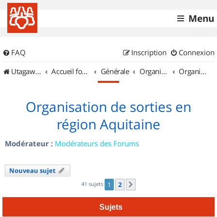
Menu
FAQ
Inscription
Connexion
UtagawaVTT (Randos VTT et VTTAE avec traces GPS)
Accueil forum
Générale
Organisation de sorties & Recherche de partenaires
Organisation de sorties en région Aquitaine
Organisation de sorties en
région Aquitaine
Modérateur :
Modérateurs des Forums
Nouveau sujet
41 sujets
1
2
Suivant
Sujets