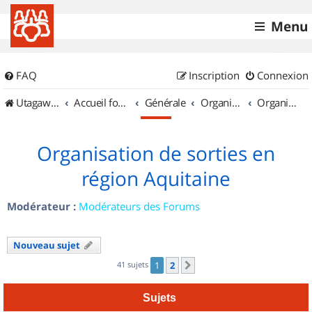
Menu
FAQ
Inscription
Connexion
UtagawaVTT (Randos VTT et VTTAE avec traces GPS)
Accueil forum
Générale
Organisation de sorties & Recherche de partenaires
Organisation de sorties en région Aquitaine
Organisation de sorties en
région Aquitaine
Modérateur :
Modérateurs des Forums
Nouveau sujet
41 sujets
1
2
Suivant
Sujets