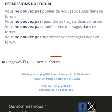
PERMISSIONS DU FORUM
Vous
ne pouvez pas
publier de nouveaux sujets dans ce
forum
Vous
ne pouvez pas
répondre aux sujets dans ce forum
Vous
ne pouvez pas
modifier vos messages dans ce
forum
Vous
ne pouvez pas
supprimer vos messages dans ce
forum
UtagawaVTT (Randos VTT et VTTAE avec traces GPS)
Accueil forum
Développé par
phpBB
® Forum Software © phpBB Limited
Traduction française officielle
©
Qiaeru
Optimized by:
phpBB SEO
Confidentialité
|
Conditions
Qui sommes-nous ?