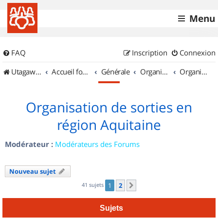
Menu
FAQ
Inscription
Connexion
UtagawaVTT (Randos VTT et VTTAE avec traces GPS)
Accueil forum
Générale
Organisation de sorties & Recherche de partenaires
Organisation de sorties en région Aquitaine
Organisation de sorties en
région Aquitaine
Modérateur :
Modérateurs des Forums
Nouveau sujet
41 sujets
1
2
Suivant
Sujets