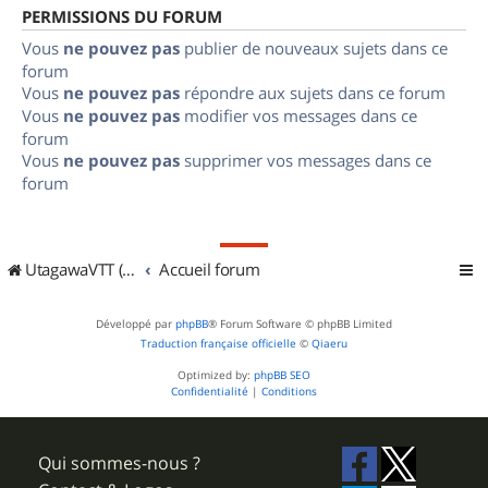
PERMISSIONS DU FORUM
Vous
ne pouvez pas
publier de nouveaux sujets dans ce
forum
Vous
ne pouvez pas
répondre aux sujets dans ce forum
Vous
ne pouvez pas
modifier vos messages dans ce
forum
Vous
ne pouvez pas
supprimer vos messages dans ce
forum
UtagawaVTT (Randos VTT et VTTAE avec traces GPS)
Accueil forum
Développé par
phpBB
® Forum Software © phpBB Limited
Traduction française officielle
©
Qiaeru
Optimized by:
phpBB SEO
Confidentialité
|
Conditions
Qui sommes-nous ?