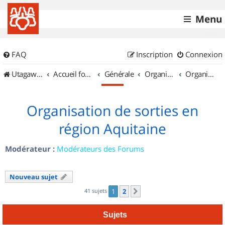
Menu
FAQ
Inscription
Connexion
UtagawaVTT (Randos VTT et VTTAE avec traces GPS)
Accueil forum
Générale
Organisation de sorties & Recherche de partenaires
Organisation de sorties en région Aquitaine
Organisation de sorties en
région Aquitaine
Modérateur :
Modérateurs des Forums
Nouveau sujet
41 sujets
1
2
Suivant
Sujets