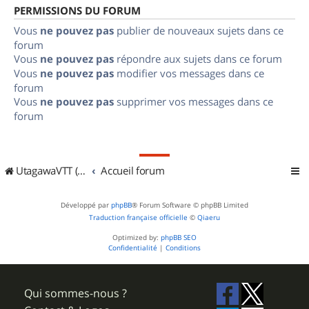
PERMISSIONS DU FORUM
Vous
ne pouvez pas
publier de nouveaux sujets dans ce
forum
Vous
ne pouvez pas
répondre aux sujets dans ce forum
Vous
ne pouvez pas
modifier vos messages dans ce
forum
Vous
ne pouvez pas
supprimer vos messages dans ce
forum
UtagawaVTT (Randos VTT et VTTAE avec traces GPS)
Accueil forum
Développé par
phpBB
® Forum Software © phpBB Limited
Traduction française officielle
©
Qiaeru
Optimized by:
phpBB SEO
Confidentialité
|
Conditions
Qui sommes-nous ?