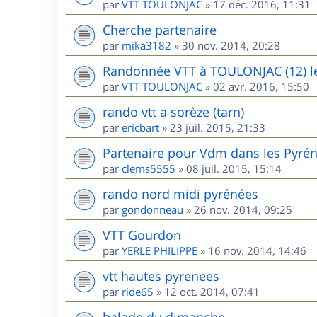
par
VTT TOULONJAC
»
17 déc. 2016, 11:31
Cherche partenaire
par
mika3182
»
30 nov. 2014, 20:28
Randonnée VTT à TOULONJAC (12) l
par
VTT TOULONJAC
»
02 avr. 2016, 15:50
rando vtt a sorèze (tarn)
par
ericbart
»
23 juil. 2015, 21:33
Partenaire pour Vdm dans les Pyré
par
clems5555
»
08 juil. 2015, 15:14
rando nord midi pyrénées
par
gondonneau
»
26 nov. 2014, 09:25
VTT Gourdon
par
YERLE PHILIPPE
»
16 nov. 2014, 14:46
vtt hautes pyrenees
par
ride65
»
12 oct. 2014, 07:41