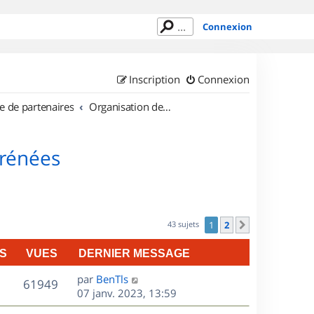
Connexion
Inscription
Connexion
e de partenaires
Organisation de sorties en région Midi Pyrénées
yrénées
43 sujets
1
2
Suivant
S
VUES
DERNIER MESSAGE
D
par
BenTls
V
61949
e
07 janv. 2023, 13:59
r
u