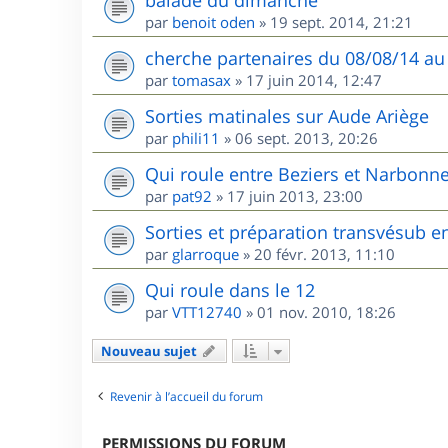
balade du dimanche
par
benoit oden
»
19 sept. 2014, 21:21
cherche partenaires du 08/08/14 au
par
tomasax
»
17 juin 2014, 12:47
Sorties matinales sur Aude Ariège
par
phili11
»
06 sept. 2013, 20:26
Qui roule entre Beziers et Narbonne
par
pat92
»
17 juin 2013, 23:00
Sorties et préparation transvésub e
par
glarroque
»
20 févr. 2013, 11:10
Qui roule dans le 12
par
VTT12740
»
01 nov. 2010, 18:26
Nouveau sujet
Revenir à l’accueil du forum
PERMISSIONS DU FORUM