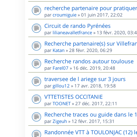
recherche partenaire pour pratique
par
croumiguie
»
01 juin 2017, 22:02
Circuit de rando Pyrénées
par
lilianeavalletfrance
»
13 févr. 2020, 03:
Recherche partenaire(s) sur Villefr
par
Katan
»
28 févr. 2020, 06:29
Recherche randos autour toulouse
par
Farel07
»
16 déc. 2019, 20:48
traversee de l ariege sur 3 jours
par
gillou12
»
17 avr. 2018, 19:58
VTTETISTES OCCITANIE
par
TOONET
»
27 déc. 2017, 22:11
Recherche traces ou guide dans le 
par
Zigeuh
»
12 févr. 2017, 15:31
Randonnée VTT à TOULONJAC (12) le