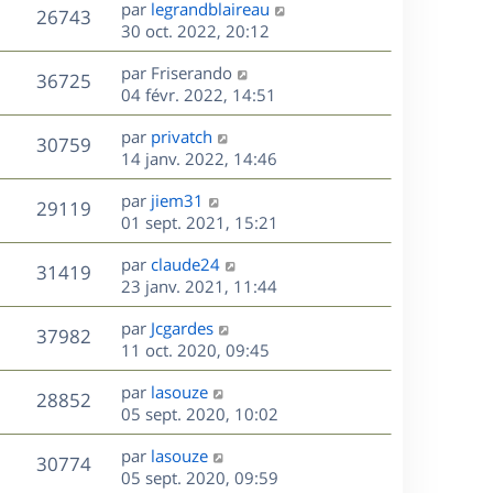
D
par
legrandblaireau
n
V
26743
e
e
30 oct. 2022, 20:12
i
r
u
e
s
D
par
Friserando
n
r
V
36725
e
e
04 févr. 2022, 14:51
i
m
r
u
e
e
s
D
par
privatch
n
r
V
s
30759
e
e
14 janv. 2022, 14:46
i
m
s
r
u
e
e
a
s
D
par
jiem31
n
r
V
s
29119
g
e
e
01 sept. 2021, 15:21
i
m
s
e
r
u
e
e
a
s
D
par
claude24
n
r
V
s
31419
g
e
e
23 janv. 2021, 11:44
i
m
s
e
r
u
e
e
a
s
D
par
Jcgardes
n
r
V
s
37982
g
e
e
11 oct. 2020, 09:45
i
m
s
e
r
u
e
e
a
s
D
par
lasouze
n
r
V
s
28852
g
e
e
05 sept. 2020, 10:02
i
m
s
e
r
u
e
e
a
s
D
par
lasouze
n
r
V
s
30774
g
e
e
05 sept. 2020, 09:59
i
m
s
e