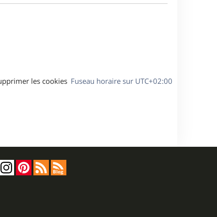
a
s
g
s
e
a
g
e
upprimer les cookies
Fuseau horaire sur
UTC+02:00