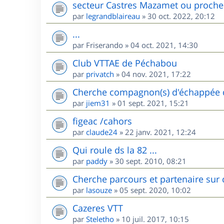
secteur Castres Mazamet ou proche
par
legrandblaireau
»
30 oct. 2022, 20:12
...
par
Friserando
»
04 oct. 2021, 14:30
Club VTTAE de Péchabou
par
privatch
»
04 nov. 2021, 17:22
Cherche compagnon(s) d'échappée d
par
jiem31
»
01 sept. 2021, 15:21
figeac /cahors
par
claude24
»
22 janv. 2021, 12:24
Qui roule ds la 82 ...
par
paddy
»
30 sept. 2010, 08:21
Cherche parcours et partenaire sur 
par
lasouze
»
05 sept. 2020, 10:02
Cazeres VTT
par
Steletho
»
10 juil. 2017, 10:15