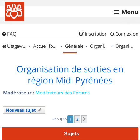
Menu
FAQ
Inscription
Connexion
UtagawaVTT (Randos VTT et VTTAE avec traces GPS)
Accueil forum
Générale
Organisation de sorties & Recherche de partenaires
Organisation de sorties en région Midi Pyrénées
Organisation de sorties en
région Midi Pyrénées
Modérateur :
Modérateurs des Forums
Nouveau sujet
43 sujets
1
2
Suivant
Sujets