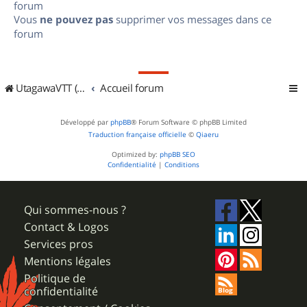
forum
Vous
ne pouvez pas
supprimer vos messages dans ce
forum
UtagawaVTT (Randos VTT et VTTAE avec traces GPS)
Accueil forum
Développé par
phpBB
® Forum Software © phpBB Limited
Traduction française officielle
©
Qiaeru
Optimized by:
phpBB SEO
Confidentialité
|
Conditions
Qui sommes-nous ?
Contact & Logos
Services pros
Mentions légales
Politique de
confidentialité