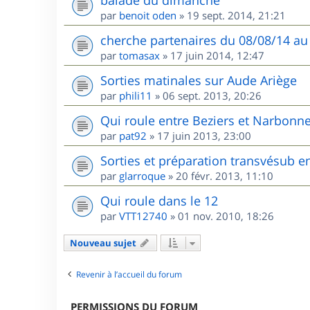
balade du dimanche
par
benoit oden
»
19 sept. 2014, 21:21
cherche partenaires du 08/08/14 au
par
tomasax
»
17 juin 2014, 12:47
Sorties matinales sur Aude Ariège
par
phili11
»
06 sept. 2013, 20:26
Qui roule entre Beziers et Narbonne
par
pat92
»
17 juin 2013, 23:00
Sorties et préparation transvésub e
par
glarroque
»
20 févr. 2013, 11:10
Qui roule dans le 12
par
VTT12740
»
01 nov. 2010, 18:26
Nouveau sujet
Revenir à l’accueil du forum
PERMISSIONS DU FORUM