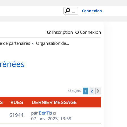
Connexion
Inscription
Connexion
e de partenaires
Organisation de sorties en région Midi Pyrénées
yrénées
43 sujets
1
2
Suivant
S
VUES
DERNIER MESSAGE
D
par
BenTls
V
61944
e
07 janv. 2023, 13:59
r
u