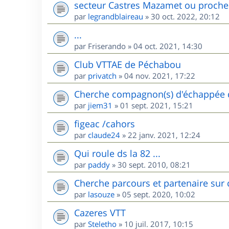
secteur Castres Mazamet ou proche
par
legrandblaireau
»
30 oct. 2022, 20:12
...
par
Friserando
»
04 oct. 2021, 14:30
Club VTTAE de Péchabou
par
privatch
»
04 nov. 2021, 17:22
Cherche compagnon(s) d'échappée d
par
jiem31
»
01 sept. 2021, 15:21
figeac /cahors
par
claude24
»
22 janv. 2021, 12:24
Qui roule ds la 82 ...
par
paddy
»
30 sept. 2010, 08:21
Cherche parcours et partenaire sur 
par
lasouze
»
05 sept. 2020, 10:02
Cazeres VTT
par
Steletho
»
10 juil. 2017, 10:15