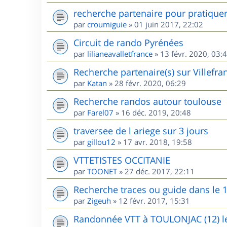
recherche partenaire pour pratique
par
croumiguie
»
01 juin 2017, 22:02
Circuit de rando Pyrénées
par
lilianeavalletfrance
»
13 févr. 2020, 03:
Recherche partenaire(s) sur Villefr
par
Katan
»
28 févr. 2020, 06:29
Recherche randos autour toulouse
par
Farel07
»
16 déc. 2019, 20:48
traversee de l ariege sur 3 jours
par
gillou12
»
17 avr. 2018, 19:58
VTTETISTES OCCITANIE
par
TOONET
»
27 déc. 2017, 22:11
Recherche traces ou guide dans le 
par
Zigeuh
»
12 févr. 2017, 15:31
Randonnée VTT à TOULONJAC (12) le