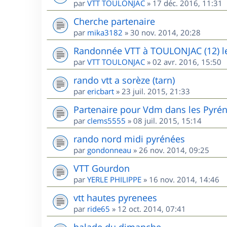
par
VTT TOULONJAC
»
17 déc. 2016, 11:31
Cherche partenaire
par
mika3182
»
30 nov. 2014, 20:28
Randonnée VTT à TOULONJAC (12) l
par
VTT TOULONJAC
»
02 avr. 2016, 15:50
rando vtt a sorèze (tarn)
par
ericbart
»
23 juil. 2015, 21:33
Partenaire pour Vdm dans les Pyré
par
clems5555
»
08 juil. 2015, 15:14
rando nord midi pyrénées
par
gondonneau
»
26 nov. 2014, 09:25
VTT Gourdon
par
YERLE PHILIPPE
»
16 nov. 2014, 14:46
vtt hautes pyrenees
par
ride65
»
12 oct. 2014, 07:41