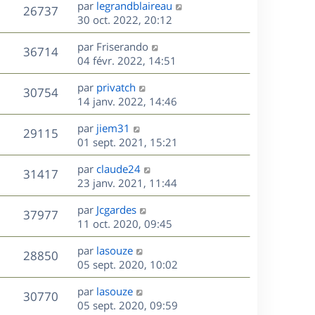
D
par
legrandblaireau
n
V
26737
e
e
30 oct. 2022, 20:12
i
r
u
e
s
D
par
Friserando
n
r
V
36714
e
e
04 févr. 2022, 14:51
i
m
r
u
e
e
s
D
par
privatch
n
r
V
s
30754
e
e
14 janv. 2022, 14:46
i
m
s
r
u
e
e
a
s
D
par
jiem31
n
r
V
s
29115
g
e
e
01 sept. 2021, 15:21
i
m
s
e
r
u
e
e
a
s
D
par
claude24
n
r
V
s
31417
g
e
e
23 janv. 2021, 11:44
i
m
s
e
r
u
e
e
a
s
D
par
Jcgardes
n
r
V
s
37977
g
e
e
11 oct. 2020, 09:45
i
m
s
e
r
u
e
e
a
s
D
par
lasouze
n
r
V
s
28850
g
e
e
05 sept. 2020, 10:02
i
m
s
e
r
u
e
e
a
s
D
par
lasouze
n
r
V
s
30770
g
e
e
05 sept. 2020, 09:59
i
m
s
e