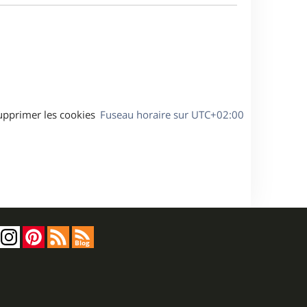
a
s
g
s
e
a
g
e
upprimer les cookies
Fuseau horaire sur
UTC+02:00