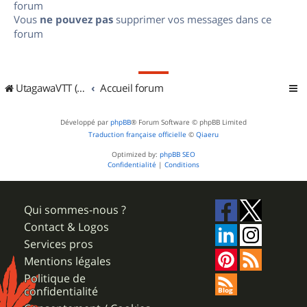
forum
Vous
ne pouvez pas
supprimer vos messages dans ce
forum
UtagawaVTT (Randos VTT et VTTAE avec traces GPS)
Accueil forum
Développé par
phpBB
® Forum Software © phpBB Limited
Traduction française officielle
©
Qiaeru
Optimized by:
phpBB SEO
Confidentialité
|
Conditions
Qui sommes-nous ?
Contact & Logos
Services pros
Mentions légales
Politique de
confidentialité