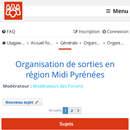
Menu
FAQ
Inscription
Connexion
UtagawaVTT (Randos VTT et VTTAE avec traces GPS)
Accueil forum
Générale
Organisation de sorties & Recherche de partenaires
Organisation de sorties en région Midi Pyrénées
Organisation de sorties en
région Midi Pyrénées
Modérateur :
Modérateurs des Forums
Nouveau sujet
43 sujets
1
2
Suivant
Sujets