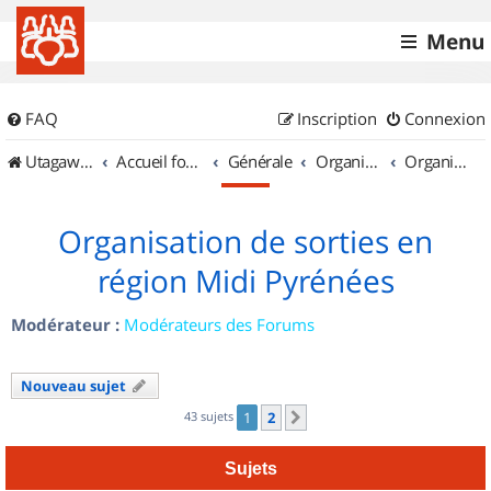
Menu
FAQ
Inscription
Connexion
UtagawaVTT (Randos VTT et VTTAE avec traces GPS)
Accueil forum
Générale
Organisation de sorties & Recherche de partenaires
Organisation de sorties en région Midi Pyrénées
Organisation de sorties en
région Midi Pyrénées
Modérateur :
Modérateurs des Forums
Nouveau sujet
43 sujets
1
2
Suivant
Sujets