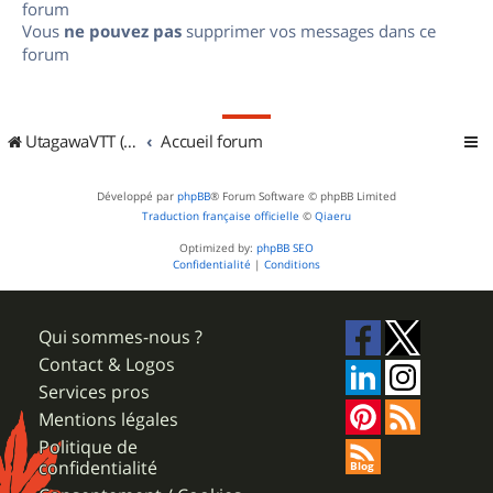
forum
Vous
ne pouvez pas
supprimer vos messages dans ce
forum
UtagawaVTT (Randos VTT et VTTAE avec traces GPS)
Accueil forum
Développé par
phpBB
® Forum Software © phpBB Limited
Traduction française officielle
©
Qiaeru
Optimized by:
phpBB SEO
Confidentialité
|
Conditions
Qui sommes-nous ?
Contact & Logos
Services pros
Mentions légales
Politique de
confidentialité