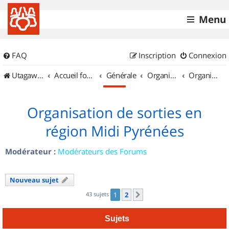
Menu
FAQ
Inscription
Connexion
UtagawaVTT (Randos VTT et VTTAE avec traces GPS)
Accueil forum
Générale
Organisation de sorties & Recherche de partenaires
Organisation de sorties en région Midi Pyrénées
Organisation de sorties en
région Midi Pyrénées
Modérateur :
Modérateurs des Forums
Nouveau sujet
43 sujets
1
2
Suivant
Sujets