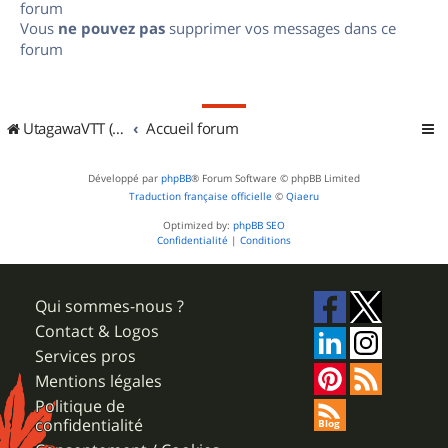
forum
Vous
ne pouvez pas
supprimer vos messages dans ce
forum
UtagawaVTT (Randos VTT et VTTAE avec traces GPS)
Accueil forum
Développé par
phpBB
® Forum Software © phpBB Limited
Traduction française officielle
©
Qiaeru
Optimized by:
phpBB SEO
Confidentialité
|
Conditions
Qui sommes-nous ?
Contact & Logos
Services pros
Mentions légales
Politique de
confidentialité