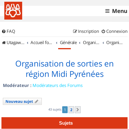
Menu
FAQ
Inscription
Connexion
UtagawaVTT (Randos VTT et VTTAE avec traces GPS)
Accueil forum
Générale
Organisation de sorties & Recherche de partenaires
Organisation de sorties en région Midi Pyrénées
Organisation de sorties en
région Midi Pyrénées
Modérateur :
Modérateurs des Forums
Nouveau sujet
43 sujets
1
2
Suivant
Sujets