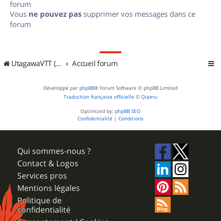
forum
Vous
ne pouvez pas
supprimer vos messages dans ce
forum
UtagawaVTT (Randos VTT et VTTAE avec traces GPS)
Accueil forum
Développé par
phpBB
® Forum Software © phpBB Limited
Traduction française officielle
©
Qiaeru
Optimized by:
phpBB SEO
Confidentialité
|
Conditions
Qui sommes-nous ?
Contact & Logos
Services pros
Mentions légales
Politique de
confidentialité