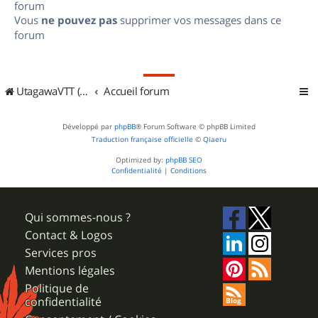
forum
Vous
ne pouvez pas
supprimer vos messages dans ce
forum
UtagawaVTT (Randos VTT et VTTAE avec traces GPS)
Accueil forum
Développé par
phpBB
® Forum Software © phpBB Limited
Traduction française officielle
©
Qiaeru
Optimized by:
phpBB SEO
Confidentialité
|
Conditions
Qui sommes-nous ?
Contact & Logos
Services pros
Mentions légales
Politique de
confidentialité