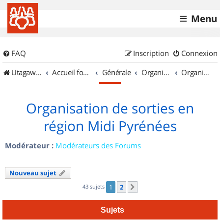
Menu
FAQ
Inscription
Connexion
UtagawaVTT (Randos VTT et VTTAE avec traces GPS)
Accueil forum
Générale
Organisation de sorties & Recherche de partenaires
Organisation de sorties en région Midi Pyrénées
Organisation de sorties en
région Midi Pyrénées
Modérateur :
Modérateurs des Forums
Nouveau sujet
43 sujets
1
2
Suivant
Sujets