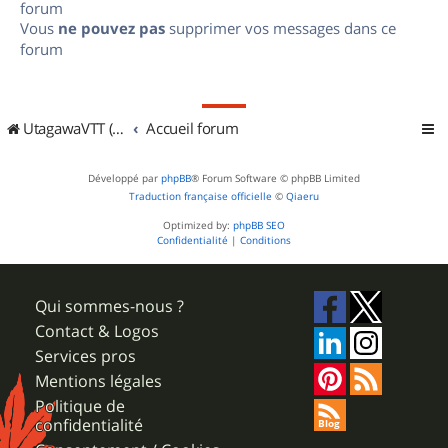
forum
Vous
ne pouvez pas
supprimer vos messages dans ce
forum
UtagawaVTT (Randos VTT et VTTAE avec traces GPS)
Accueil forum
Développé par
phpBB
® Forum Software © phpBB Limited
Traduction française officielle
©
Qiaeru
Optimized by:
phpBB SEO
Confidentialité
|
Conditions
Qui sommes-nous ?
Contact & Logos
Services pros
Mentions légales
Politique de
confidentialité