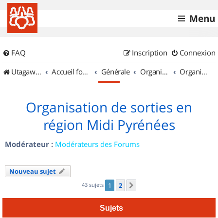
Menu
FAQ
Inscription
Connexion
UtagawaVTT (Randos VTT et VTTAE avec traces GPS)
Accueil forum
Générale
Organisation de sorties & Recherche de partenaires
Organisation de sorties en région Midi Pyrénées
Organisation de sorties en
région Midi Pyrénées
Modérateur :
Modérateurs des Forums
Nouveau sujet
43 sujets
1
2
Suivant
Sujets