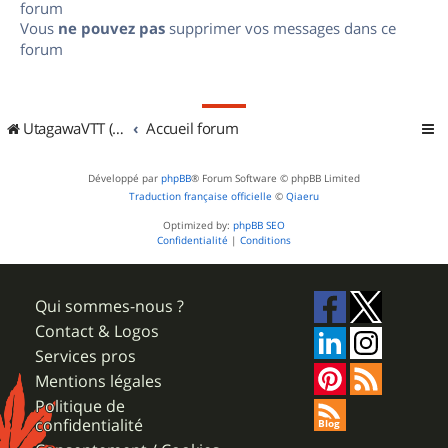
forum
Vous
ne pouvez pas
supprimer vos messages dans ce
forum
UtagawaVTT (Randos VTT et VTTAE avec traces GPS)
Accueil forum
Développé par
phpBB
® Forum Software © phpBB Limited
Traduction française officielle
©
Qiaeru
Optimized by:
phpBB SEO
Confidentialité
|
Conditions
Qui sommes-nous ?
Contact & Logos
Services pros
Mentions légales
Politique de
confidentialité