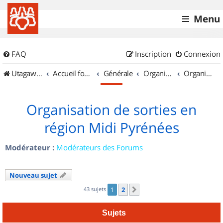
Menu
FAQ
Inscription
Connexion
UtagawaVTT (Randos VTT et VTTAE avec traces GPS)
Accueil forum
Générale
Organisation de sorties & Recherche de partenaires
Organisation de sorties en région Midi Pyrénées
Organisation de sorties en
région Midi Pyrénées
Modérateur :
Modérateurs des Forums
Nouveau sujet
43 sujets
1
2
Suivant
Sujets