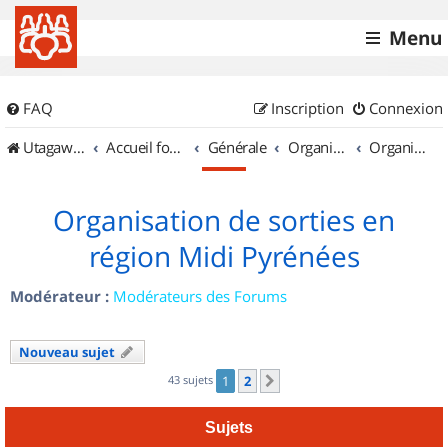
Menu
FAQ
Inscription
Connexion
UtagawaVTT (Randos VTT et VTTAE avec traces GPS)
Accueil forum
Générale
Organisation de sorties & Recherche de partenaires
Organisation de sorties en région Midi Pyrénées
Organisation de sorties en
région Midi Pyrénées
Modérateur :
Modérateurs des Forums
Nouveau sujet
43 sujets
1
2
Suivant
Sujets