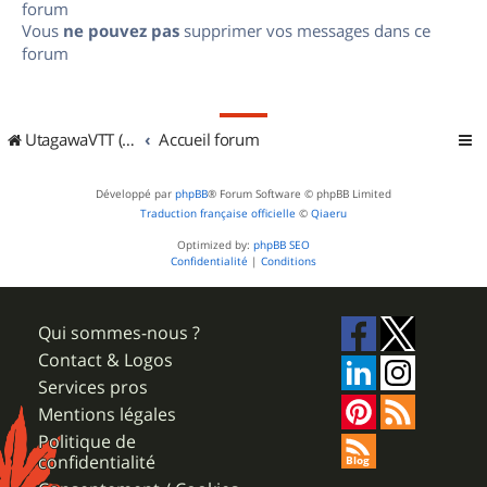
forum
Vous
ne pouvez pas
supprimer vos messages dans ce
forum
UtagawaVTT (Randos VTT et VTTAE avec traces GPS)
Accueil forum
Développé par
phpBB
® Forum Software © phpBB Limited
Traduction française officielle
©
Qiaeru
Optimized by:
phpBB SEO
Confidentialité
|
Conditions
Qui sommes-nous ?
Contact & Logos
Services pros
Mentions légales
Politique de
confidentialité