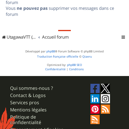
forum
Vous
ne pouvez pas
supprimer vos messages dans ce
forum
UtagawaVTT (Randos VTT et VTTAE avec traces GPS)
Accueil forum
Développé par
phpBB
® Forum Software © phpBB Limited
Traduction française officielle
©
Qiaeru
Optimized by:
phpBB SEO
Confidentialité
|
Conditions
Qui sommes-nous ?
Contact & Logos
Services pros
Mentions légales
Politique de
confidentialité