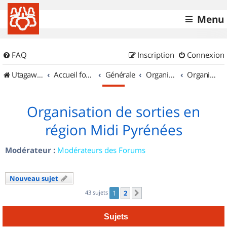
Menu
FAQ
Inscription
Connexion
UtagawaVTT (Randos VTT et VTTAE avec traces GPS)
Accueil forum
Générale
Organisation de sorties & Recherche de partenaires
Organisation de sorties en région Midi Pyrénées
Organisation de sorties en
région Midi Pyrénées
Modérateur :
Modérateurs des Forums
Nouveau sujet
43 sujets
1
2
Suivant
Sujets