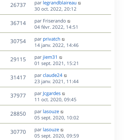
D
par
legrandblaireau
n
V
26737
e
e
30 oct. 2022, 20:12
i
r
u
e
s
D
par
Friserando
n
r
V
36714
e
e
04 févr. 2022, 14:51
i
m
r
u
e
e
s
D
par
privatch
n
r
V
s
30754
e
e
14 janv. 2022, 14:46
i
m
s
r
u
e
e
a
s
D
par
jiem31
n
r
V
s
29115
g
e
e
01 sept. 2021, 15:21
i
m
s
e
r
u
e
e
a
s
D
par
claude24
n
r
V
s
31417
g
e
e
23 janv. 2021, 11:44
i
m
s
e
r
u
e
e
a
s
D
par
Jcgardes
n
r
V
s
37977
g
e
e
11 oct. 2020, 09:45
i
m
s
e
r
u
e
e
a
s
D
par
lasouze
n
r
V
s
28850
g
e
e
05 sept. 2020, 10:02
i
m
s
e
r
u
e
e
a
s
D
par
lasouze
n
r
V
s
30770
g
e
e
05 sept. 2020, 09:59
i
m
s
e