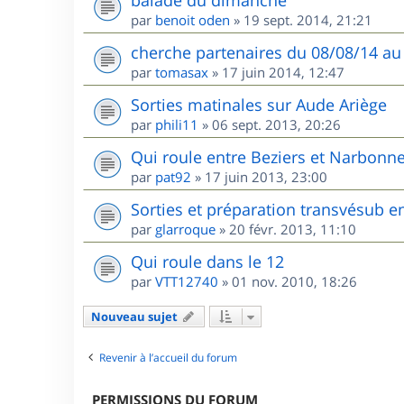
balade du dimanche
par
benoit oden
»
19 sept. 2014, 21:21
cherche partenaires du 08/08/14 au
par
tomasax
»
17 juin 2014, 12:47
Sorties matinales sur Aude Ariège
par
phili11
»
06 sept. 2013, 20:26
Qui roule entre Beziers et Narbonne
par
pat92
»
17 juin 2013, 23:00
Sorties et préparation transvésub e
par
glarroque
»
20 févr. 2013, 11:10
Qui roule dans le 12
par
VTT12740
»
01 nov. 2010, 18:26
Nouveau sujet
Revenir à l’accueil du forum
PERMISSIONS DU FORUM