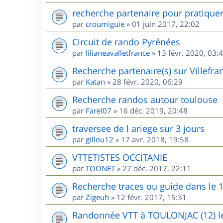
recherche partenaire pour pratique
par
croumiguie
»
01 juin 2017, 22:02
Circuit de rando Pyrénées
par
lilianeavalletfrance
»
13 févr. 2020, 03:
Recherche partenaire(s) sur Villefr
par
Katan
»
28 févr. 2020, 06:29
Recherche randos autour toulouse
par
Farel07
»
16 déc. 2019, 20:48
traversee de l ariege sur 3 jours
par
gillou12
»
17 avr. 2018, 19:58
VTTETISTES OCCITANIE
par
TOONET
»
27 déc. 2017, 22:11
Recherche traces ou guide dans le 
par
Zigeuh
»
12 févr. 2017, 15:31
Randonnée VTT à TOULONJAC (12) le