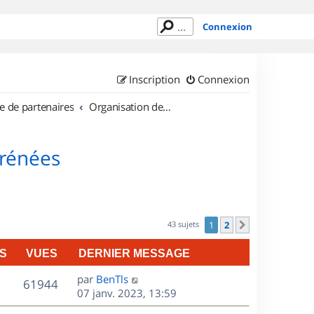
Connexion
Inscription
Connexion
e de partenaires
Organisation de sorties en région Midi Pyrénées
yrénées
43 sujets
1
2
Suivant
S
VUES
DERNIER MESSAGE
D
par
BenTls
V
61944
e
07 janv. 2023, 13:59
r
u