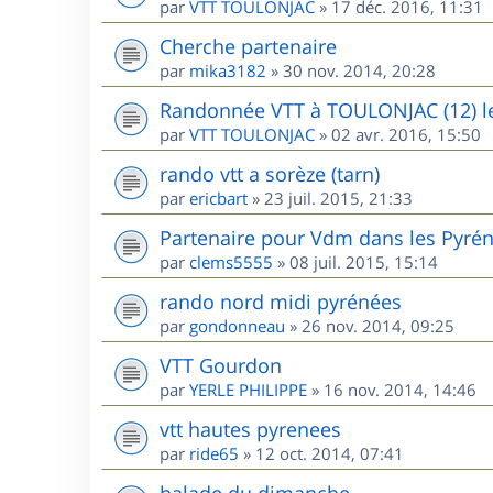
par
VTT TOULONJAC
»
17 déc. 2016, 11:31
Cherche partenaire
par
mika3182
»
30 nov. 2014, 20:28
Randonnée VTT à TOULONJAC (12) l
par
VTT TOULONJAC
»
02 avr. 2016, 15:50
rando vtt a sorèze (tarn)
par
ericbart
»
23 juil. 2015, 21:33
Partenaire pour Vdm dans les Pyré
par
clems5555
»
08 juil. 2015, 15:14
rando nord midi pyrénées
par
gondonneau
»
26 nov. 2014, 09:25
VTT Gourdon
par
YERLE PHILIPPE
»
16 nov. 2014, 14:46
vtt hautes pyrenees
par
ride65
»
12 oct. 2014, 07:41