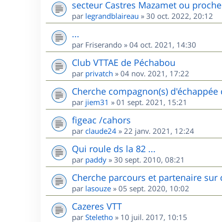
secteur Castres Mazamet ou proche
par
legrandblaireau
»
30 oct. 2022, 20:12
...
par
Friserando
»
04 oct. 2021, 14:30
Club VTTAE de Péchabou
par
privatch
»
04 nov. 2021, 17:22
Cherche compagnon(s) d'échappée d
par
jiem31
»
01 sept. 2021, 15:21
figeac /cahors
par
claude24
»
22 janv. 2021, 12:24
Qui roule ds la 82 ...
par
paddy
»
30 sept. 2010, 08:21
Cherche parcours et partenaire sur 
par
lasouze
»
05 sept. 2020, 10:02
Cazeres VTT
par
Steletho
»
10 juil. 2017, 10:15