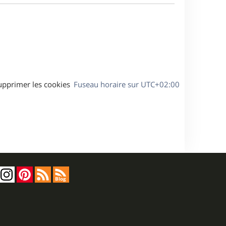
a
s
g
s
e
a
g
e
upprimer les cookies
Fuseau horaire sur
UTC+02:00