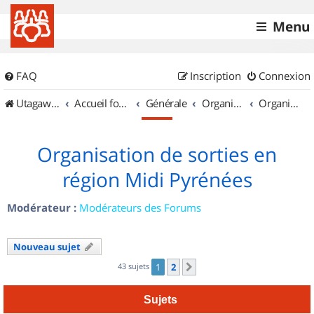
Menu
FAQ
Inscription
Connexion
UtagawaVTT (Randos VTT et VTTAE avec traces GPS)
Accueil forum
Générale
Organisation de sorties & Recherche de partenaires
Organisation de sorties en région Midi Pyrénées
Organisation de sorties en
région Midi Pyrénées
Modérateur :
Modérateurs des Forums
Nouveau sujet
43 sujets
1
2
Suivant
Sujets