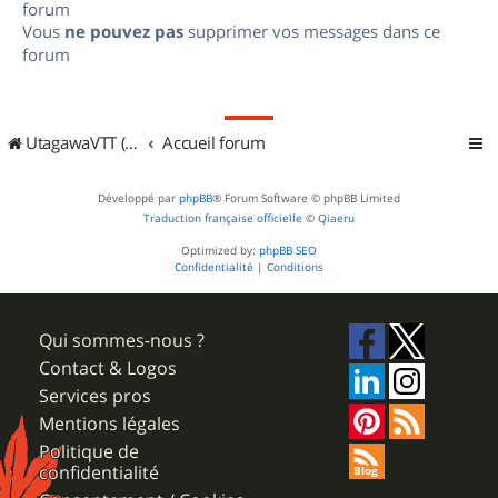
forum
Vous
ne pouvez pas
supprimer vos messages dans ce
forum
UtagawaVTT (Randos VTT et VTTAE avec traces GPS)
Accueil forum
Développé par
phpBB
® Forum Software © phpBB Limited
Traduction française officielle
©
Qiaeru
Optimized by:
phpBB SEO
Confidentialité
|
Conditions
Qui sommes-nous ?
Contact & Logos
Services pros
Mentions légales
Politique de
confidentialité