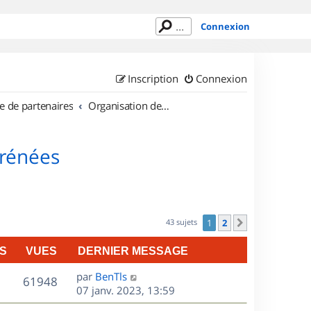
Connexion
Inscription
Connexion
e de partenaires
Organisation de sorties en région Midi Pyrénées
yrénées
43 sujets
1
2
Suivant
S
VUES
DERNIER MESSAGE
D
par
BenTls
V
61948
e
07 janv. 2023, 13:59
r
u