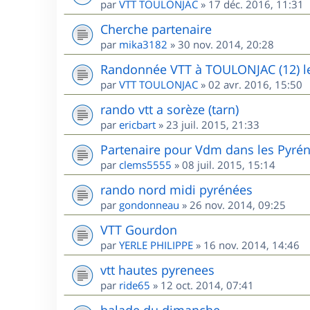
par
VTT TOULONJAC
»
17 déc. 2016, 11:31
Cherche partenaire
par
mika3182
»
30 nov. 2014, 20:28
Randonnée VTT à TOULONJAC (12) l
par
VTT TOULONJAC
»
02 avr. 2016, 15:50
rando vtt a sorèze (tarn)
par
ericbart
»
23 juil. 2015, 21:33
Partenaire pour Vdm dans les Pyré
par
clems5555
»
08 juil. 2015, 15:14
rando nord midi pyrénées
par
gondonneau
»
26 nov. 2014, 09:25
VTT Gourdon
par
YERLE PHILIPPE
»
16 nov. 2014, 14:46
vtt hautes pyrenees
par
ride65
»
12 oct. 2014, 07:41