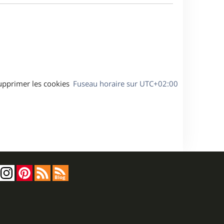
a
s
g
s
e
a
g
e
upprimer les cookies
Fuseau horaire sur
UTC+02:00