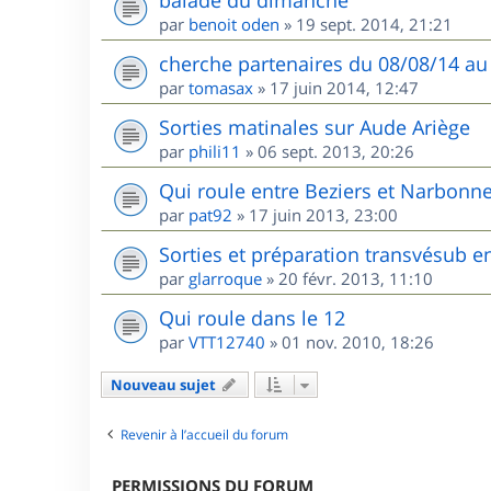
balade du dimanche
par
benoit oden
»
19 sept. 2014, 21:21
cherche partenaires du 08/08/14 au
par
tomasax
»
17 juin 2014, 12:47
Sorties matinales sur Aude Ariège
par
phili11
»
06 sept. 2013, 20:26
Qui roule entre Beziers et Narbonne
par
pat92
»
17 juin 2013, 23:00
Sorties et préparation transvésub e
par
glarroque
»
20 févr. 2013, 11:10
Qui roule dans le 12
par
VTT12740
»
01 nov. 2010, 18:26
Nouveau sujet
Revenir à l’accueil du forum
PERMISSIONS DU FORUM