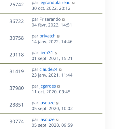
D
par
legrandblaireau
n
V
26742
e
e
30 oct. 2022, 20:12
i
r
u
e
s
D
par
Friserando
n
r
V
36722
e
e
04 févr. 2022, 14:51
i
m
r
u
e
e
s
D
par
privatch
n
r
V
s
30758
e
e
14 janv. 2022, 14:46
i
m
s
r
u
e
e
a
s
D
par
jiem31
n
r
V
s
29118
g
e
e
01 sept. 2021, 15:21
i
m
s
e
r
u
e
e
a
s
D
par
claude24
n
r
V
s
31419
g
e
e
23 janv. 2021, 11:44
i
m
s
e
r
u
e
e
a
s
D
par
Jcgardes
n
r
V
s
37980
g
e
e
11 oct. 2020, 09:45
i
m
s
e
r
u
e
e
a
s
D
par
lasouze
n
r
V
s
28851
g
e
e
05 sept. 2020, 10:02
i
m
s
e
r
u
e
e
a
s
D
par
lasouze
n
r
V
s
30774
g
e
e
05 sept. 2020, 09:59
i
m
s
e