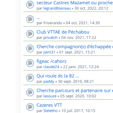
secteur Castres Mazamet ou proche
par
legrandblaireau
»
30 oct. 2022, 20:12
...
par
Friserando
»
04 oct. 2021, 14:30
Club VTTAE de Péchabou
par
privatch
»
04 nov. 2021, 17:22
Cherche compagnon(s) d'échappée d
par
jiem31
»
01 sept. 2021, 15:21
figeac /cahors
par
claude24
»
22 janv. 2021, 12:24
Qui roule ds la 82 ...
par
paddy
»
30 sept. 2010, 08:21
Cherche parcours et partenaire sur 
par
lasouze
»
05 sept. 2020, 10:02
Cazeres VTT
par
Steletho
»
10 juil. 2017, 10:15