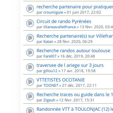
recherche partenaire pour pratique
par
croumiguie
»
01 juin 2017, 22:02
Circuit de rando Pyrénées
par
lilianeavalletfrance
»
13 févr. 2020, 03:
Recherche partenaire(s) sur Villefr
par
Katan
»
28 févr. 2020, 06:29
Recherche randos autour toulouse
par
Farel07
»
16 déc. 2019, 20:48
traversee de l ariege sur 3 jours
par
gillou12
»
17 avr. 2018, 19:58
VTTETISTES OCCITANIE
par
TOONET
»
27 déc. 2017, 22:11
Recherche traces ou guide dans le 
par
Zigeuh
»
12 févr. 2017, 15:31
Randonnée VTT à TOULONJAC (12) le