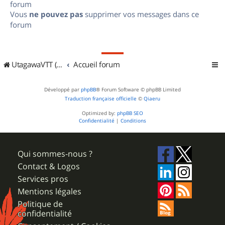
forum
Vous
ne pouvez pas
supprimer vos messages dans ce
forum
UtagawaVTT (Randos VTT et VTTAE avec traces GPS)
Accueil forum
Développé par
phpBB
® Forum Software © phpBB Limited
Traduction française officielle
©
Qiaeru
Optimized by:
phpBB SEO
Confidentialité
|
Conditions
Qui sommes-nous ?
Contact & Logos
Services pros
Mentions légales
Politique de
confidentialité