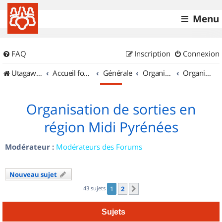
Menu
FAQ
Inscription
Connexion
UtagawaVTT (Randos VTT et VTTAE avec traces GPS)
Accueil forum
Générale
Organisation de sorties & Recherche de partenaires
Organisation de sorties en région Midi Pyrénées
Organisation de sorties en
région Midi Pyrénées
Modérateur :
Modérateurs des Forums
Nouveau sujet
43 sujets
1
2
Suivant
Sujets