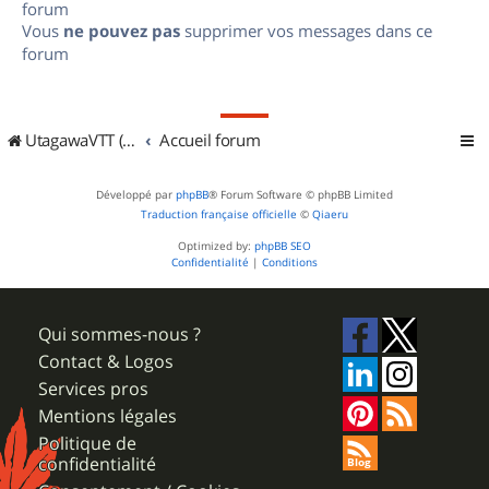
forum
Vous
ne pouvez pas
supprimer vos messages dans ce
forum
UtagawaVTT (Randos VTT et VTTAE avec traces GPS)
Accueil forum
Développé par
phpBB
® Forum Software © phpBB Limited
Traduction française officielle
©
Qiaeru
Optimized by:
phpBB SEO
Confidentialité
|
Conditions
Qui sommes-nous ?
Contact & Logos
Services pros
Mentions légales
Politique de
confidentialité