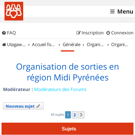
Menu
FAQ
Inscription
Connexion
UtagawaVTT (Randos VTT et VTTAE avec traces GPS)
Accueil forum
Générale
Organisation de sorties & Recherche de partenaires
Organisation de sorties en région Midi Pyrénées
Organisation de sorties en
région Midi Pyrénées
Modérateur :
Modérateurs des Forums
Nouveau sujet
43 sujets
1
2
Suivant
Sujets