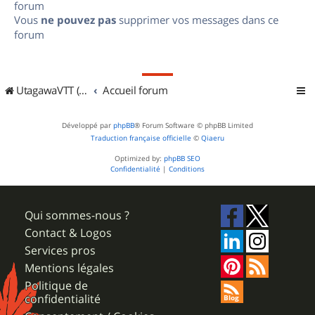
forum
Vous
ne pouvez pas
supprimer vos messages dans ce
forum
UtagawaVTT (Randos VTT et VTTAE avec traces GPS)
Accueil forum
Développé par
phpBB
® Forum Software © phpBB Limited
Traduction française officielle
©
Qiaeru
Optimized by:
phpBB SEO
Confidentialité
|
Conditions
Qui sommes-nous ?
Contact & Logos
Services pros
Mentions légales
Politique de
confidentialité