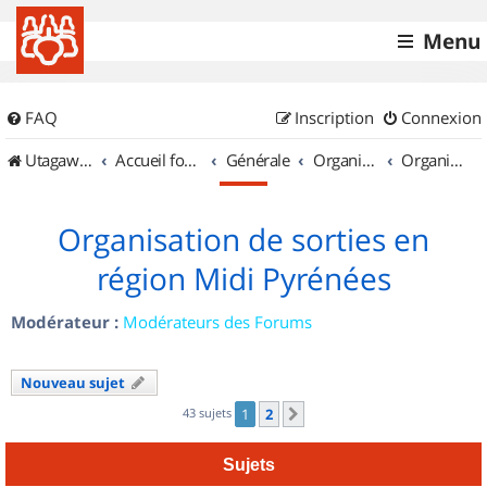
Menu
FAQ
Inscription
Connexion
UtagawaVTT (Randos VTT et VTTAE avec traces GPS)
Accueil forum
Générale
Organisation de sorties & Recherche de partenaires
Organisation de sorties en région Midi Pyrénées
Organisation de sorties en
région Midi Pyrénées
Modérateur :
Modérateurs des Forums
Nouveau sujet
43 sujets
1
2
Suivant
Sujets