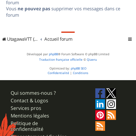
forum
Vous
ne pouvez pas
supprimer vos messages dans ce
forum
UtagawaVTT (Randos VTT et VTTAE avec traces GPS)
Accueil forum
Développé par
phpBB
® Forum Software © phpBB Limited
Traduction française officielle
©
Qiaeru
Optimized by:
phpBB SEO
Confidentialité
|
Conditions
Qui sommes-nous ?
Contact & Logos
Services pros
Mentions légales
Politique de
confidentialité