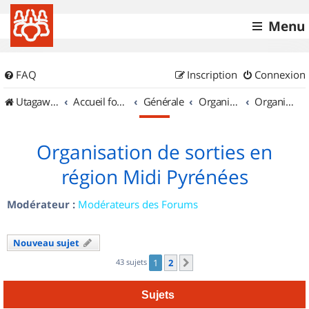
Menu
FAQ
Inscription
Connexion
UtagawaVTT (Randos VTT et VTTAE avec traces GPS)
Accueil forum
Générale
Organisation de sorties & Recherche de partenaires
Organisation de sorties en région Midi Pyrénées
Organisation de sorties en
région Midi Pyrénées
Modérateur :
Modérateurs des Forums
Nouveau sujet
43 sujets
1
2
Suivant
Sujets