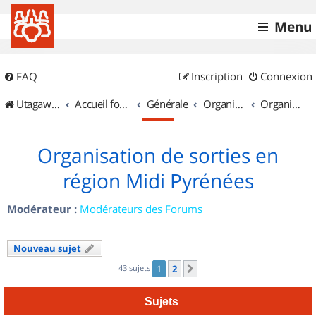
Menu
FAQ
Inscription
Connexion
UtagawaVTT (Randos VTT et VTTAE avec traces GPS)
Accueil forum
Générale
Organisation de sorties & Recherche de partenaires
Organisation de sorties en région Midi Pyrénées
Organisation de sorties en
région Midi Pyrénées
Modérateur :
Modérateurs des Forums
Nouveau sujet
43 sujets
1
2
Suivant
Sujets