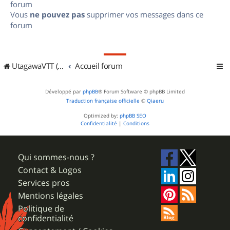
forum
Vous
ne pouvez pas
supprimer vos messages dans ce
forum
UtagawaVTT (Randos VTT et VTTAE avec traces GPS)
Accueil forum
Développé par
phpBB
® Forum Software © phpBB Limited
Traduction française officielle
©
Qiaeru
Optimized by:
phpBB SEO
Confidentialité
|
Conditions
Qui sommes-nous ?
Contact & Logos
Services pros
Mentions légales
Politique de
confidentialité