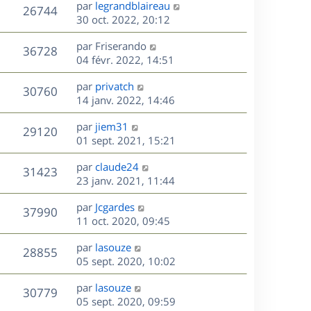
D
par
legrandblaireau
n
V
26744
e
e
30 oct. 2022, 20:12
i
r
u
e
s
D
par
Friserando
n
r
V
36728
e
e
04 févr. 2022, 14:51
i
m
r
u
e
e
s
D
par
privatch
n
r
V
s
30760
e
e
14 janv. 2022, 14:46
i
m
s
r
u
e
e
a
s
D
par
jiem31
n
r
V
s
29120
g
e
e
01 sept. 2021, 15:21
i
m
s
e
r
u
e
e
a
s
D
par
claude24
n
r
V
s
31423
g
e
e
23 janv. 2021, 11:44
i
m
s
e
r
u
e
e
a
s
D
par
Jcgardes
n
r
V
s
37990
g
e
e
11 oct. 2020, 09:45
i
m
s
e
r
u
e
e
a
s
D
par
lasouze
n
r
V
s
28855
g
e
e
05 sept. 2020, 10:02
i
m
s
e
r
u
e
e
a
s
D
par
lasouze
n
r
V
s
30779
g
e
e
05 sept. 2020, 09:59
i
m
s
e