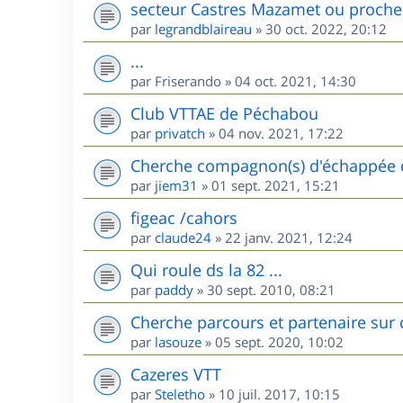
secteur Castres Mazamet ou proche
par
legrandblaireau
»
30 oct. 2022, 20:12
...
par
Friserando
»
04 oct. 2021, 14:30
Club VTTAE de Péchabou
par
privatch
»
04 nov. 2021, 17:22
Cherche compagnon(s) d'échappée d
par
jiem31
»
01 sept. 2021, 15:21
figeac /cahors
par
claude24
»
22 janv. 2021, 12:24
Qui roule ds la 82 ...
par
paddy
»
30 sept. 2010, 08:21
Cherche parcours et partenaire sur 
par
lasouze
»
05 sept. 2020, 10:02
Cazeres VTT
par
Steletho
»
10 juil. 2017, 10:15