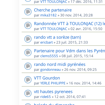
par
VTT TOULONJAC
»
17 déc. 2016, 11:31
Cherche partenaire
par
mika3182
»
30 nov. 2014, 20:28
Randonnée VTT à TOULONJAC (12) l
par
VTT TOULONJAC
»
02 avr. 2016, 15:50
rando vtt a sorèze (tarn)
par
ericbart
»
23 juil. 2015, 21:33
Partenaire pour Vdm dans les Pyré
par
clems5555
»
08 juil. 2015, 15:14
rando nord midi pyrénées
par
gondonneau
»
26 nov. 2014, 09:25
VTT Gourdon
par
YERLE PHILIPPE
»
16 nov. 2014, 14:46
vtt hautes pyrenees
par
ride65
»
12 oct. 2014, 07:41