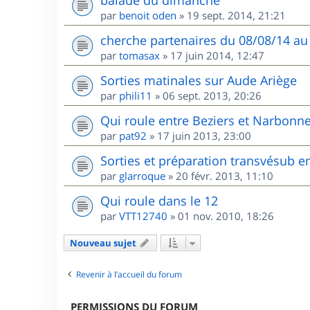
balade du dimanche
par
benoit oden
»
19 sept. 2014, 21:21
cherche partenaires du 08/08/14 au
par
tomasax
»
17 juin 2014, 12:47
Sorties matinales sur Aude Ariège
par
phili11
»
06 sept. 2013, 20:26
Qui roule entre Beziers et Narbonne
par
pat92
»
17 juin 2013, 23:00
Sorties et préparation transvésub e
par
glarroque
»
20 févr. 2013, 11:10
Qui roule dans le 12
par
VTT12740
»
01 nov. 2010, 18:26
Nouveau sujet
Revenir à l’accueil du forum
PERMISSIONS DU FORUM