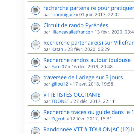
recherche partenaire pour pratique
par
croumiguie
»
01 juin 2017, 22:02
Circuit de rando Pyrénées
par
lilianeavalletfrance
»
13 févr. 2020, 03:
Recherche partenaire(s) sur Villefr
par
Katan
»
28 févr. 2020, 06:29
Recherche randos autour toulouse
par
Farel07
»
16 déc. 2019, 20:48
traversee de l ariege sur 3 jours
par
gillou12
»
17 avr. 2018, 19:58
VTTETISTES OCCITANIE
par
TOONET
»
27 déc. 2017, 22:11
Recherche traces ou guide dans le 
par
Zigeuh
»
12 févr. 2017, 15:31
Randonnée VTT à TOULONJAC (12) le