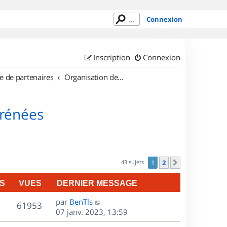
Connexion
Inscription
Connexion
e de partenaires
Organisation de sorties en région Midi Pyrénées
yrénées
43 sujets
1
2
Suivant
S
VUES
DERNIER MESSAGE
D
par
BenTls
V
61953
e
07 janv. 2023, 13:59
r
u