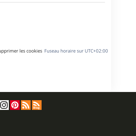
a
s
g
s
e
a
g
e
upprimer les cookies
Fuseau horaire sur
UTC+02:00