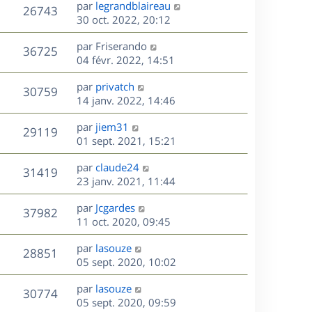
D
par
legrandblaireau
n
V
26743
e
e
30 oct. 2022, 20:12
i
r
u
e
s
D
par
Friserando
n
r
V
36725
e
e
04 févr. 2022, 14:51
i
m
r
u
e
e
s
D
par
privatch
n
r
V
s
30759
e
e
14 janv. 2022, 14:46
i
m
s
r
u
e
e
a
s
D
par
jiem31
n
r
V
s
29119
g
e
e
01 sept. 2021, 15:21
i
m
s
e
r
u
e
e
a
s
D
par
claude24
n
r
V
s
31419
g
e
e
23 janv. 2021, 11:44
i
m
s
e
r
u
e
e
a
s
D
par
Jcgardes
n
r
V
s
37982
g
e
e
11 oct. 2020, 09:45
i
m
s
e
r
u
e
e
a
s
D
par
lasouze
n
r
V
s
28851
g
e
e
05 sept. 2020, 10:02
i
m
s
e
r
u
e
e
a
s
D
par
lasouze
n
r
V
s
30774
g
e
e
05 sept. 2020, 09:59
i
m
s
e