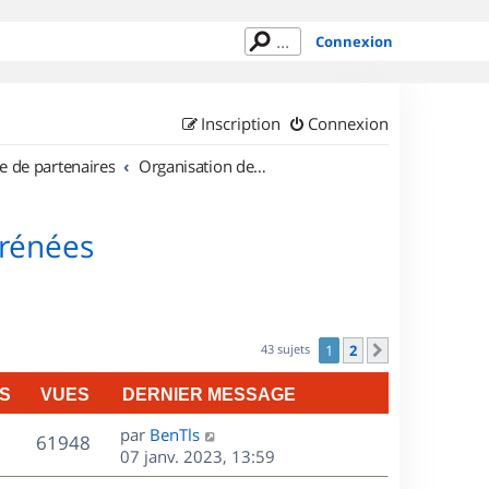
Connexion
Inscription
Connexion
e de partenaires
Organisation de sorties en région Midi Pyrénées
yrénées
43 sujets
1
2
Suivant
S
VUES
DERNIER MESSAGE
D
par
BenTls
V
61948
e
07 janv. 2023, 13:59
r
u