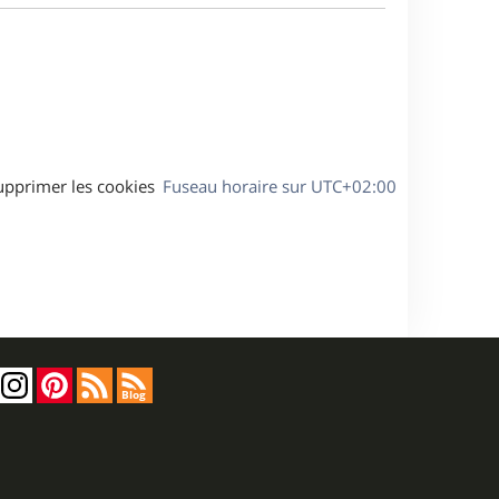
a
s
g
s
e
a
g
e
upprimer les cookies
Fuseau horaire sur
UTC+02:00