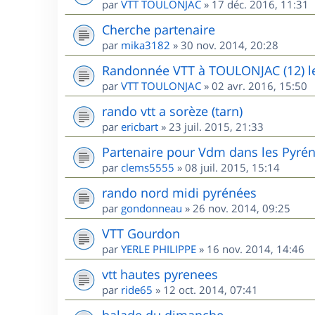
par
VTT TOULONJAC
»
17 déc. 2016, 11:31
Cherche partenaire
par
mika3182
»
30 nov. 2014, 20:28
Randonnée VTT à TOULONJAC (12) l
par
VTT TOULONJAC
»
02 avr. 2016, 15:50
rando vtt a sorèze (tarn)
par
ericbart
»
23 juil. 2015, 21:33
Partenaire pour Vdm dans les Pyré
par
clems5555
»
08 juil. 2015, 15:14
rando nord midi pyrénées
par
gondonneau
»
26 nov. 2014, 09:25
VTT Gourdon
par
YERLE PHILIPPE
»
16 nov. 2014, 14:46
vtt hautes pyrenees
par
ride65
»
12 oct. 2014, 07:41