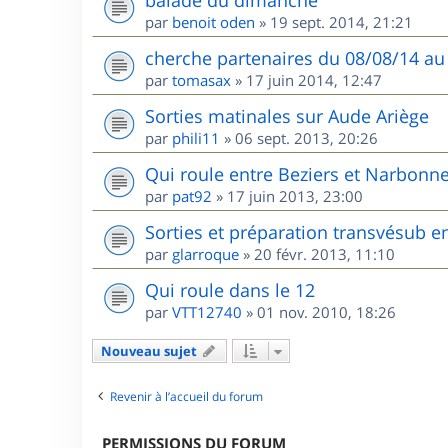
balade du dimanche
par
benoit oden
»
19 sept. 2014, 21:21
cherche partenaires du 08/08/14 au
par
tomasax
»
17 juin 2014, 12:47
Sorties matinales sur Aude Ariège
par
phili11
»
06 sept. 2013, 20:26
Qui roule entre Beziers et Narbonne
par
pat92
»
17 juin 2013, 23:00
Sorties et préparation transvésub e
par
glarroque
»
20 févr. 2013, 11:10
Qui roule dans le 12
par
VTT12740
»
01 nov. 2010, 18:26
Nouveau sujet
Revenir à l’accueil du forum
PERMISSIONS DU FORUM