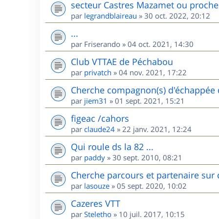
secteur Castres Mazamet ou proche
par
legrandblaireau
»
30 oct. 2022, 20:12
...
par
Friserando
»
04 oct. 2021, 14:30
Club VTTAE de Péchabou
par
privatch
»
04 nov. 2021, 17:22
Cherche compagnon(s) d'échappée d
par
jiem31
»
01 sept. 2021, 15:21
figeac /cahors
par
claude24
»
22 janv. 2021, 12:24
Qui roule ds la 82 ...
par
paddy
»
30 sept. 2010, 08:21
Cherche parcours et partenaire sur 
par
lasouze
»
05 sept. 2020, 10:02
Cazeres VTT
par
Steletho
»
10 juil. 2017, 10:15