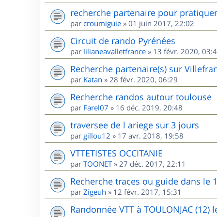
recherche partenaire pour pratique
par
croumiguie
»
01 juin 2017, 22:02
Circuit de rando Pyrénées
par
lilianeavalletfrance
»
13 févr. 2020, 03:
Recherche partenaire(s) sur Villefr
par
Katan
»
28 févr. 2020, 06:29
Recherche randos autour toulouse
par
Farel07
»
16 déc. 2019, 20:48
traversee de l ariege sur 3 jours
par
gillou12
»
17 avr. 2018, 19:58
VTTETISTES OCCITANIE
par
TOONET
»
27 déc. 2017, 22:11
Recherche traces ou guide dans le 
par
Zigeuh
»
12 févr. 2017, 15:31
Randonnée VTT à TOULONJAC (12) le