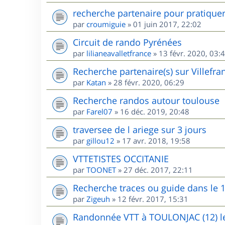
recherche partenaire pour pratique
par
croumiguie
»
01 juin 2017, 22:02
Circuit de rando Pyrénées
par
lilianeavalletfrance
»
13 févr. 2020, 03:
Recherche partenaire(s) sur Villefr
par
Katan
»
28 févr. 2020, 06:29
Recherche randos autour toulouse
par
Farel07
»
16 déc. 2019, 20:48
traversee de l ariege sur 3 jours
par
gillou12
»
17 avr. 2018, 19:58
VTTETISTES OCCITANIE
par
TOONET
»
27 déc. 2017, 22:11
Recherche traces ou guide dans le 
par
Zigeuh
»
12 févr. 2017, 15:31
Randonnée VTT à TOULONJAC (12) le