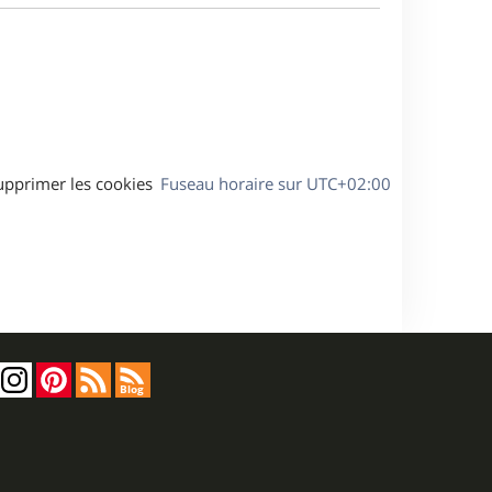
a
s
g
s
e
a
g
e
upprimer les cookies
Fuseau horaire sur
UTC+02:00