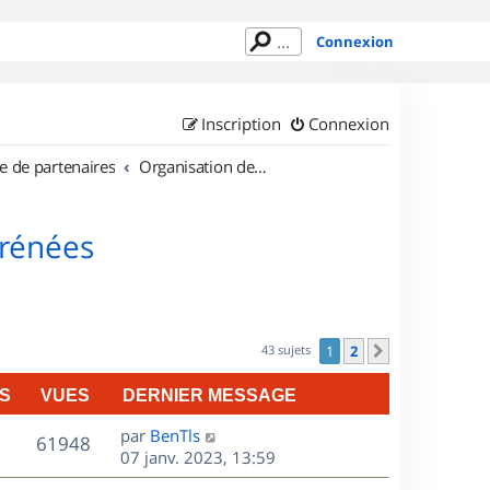
Connexion
Inscription
Connexion
e de partenaires
Organisation de sorties en région Midi Pyrénées
yrénées
43 sujets
1
2
Suivant
S
VUES
DERNIER MESSAGE
D
par
BenTls
V
61948
e
07 janv. 2023, 13:59
r
u