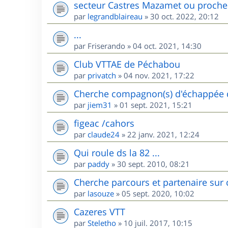
secteur Castres Mazamet ou proche
par
legrandblaireau
»
30 oct. 2022, 20:12
...
par
Friserando
»
04 oct. 2021, 14:30
Club VTTAE de Péchabou
par
privatch
»
04 nov. 2021, 17:22
Cherche compagnon(s) d'échappée d
par
jiem31
»
01 sept. 2021, 15:21
figeac /cahors
par
claude24
»
22 janv. 2021, 12:24
Qui roule ds la 82 ...
par
paddy
»
30 sept. 2010, 08:21
Cherche parcours et partenaire sur 
par
lasouze
»
05 sept. 2020, 10:02
Cazeres VTT
par
Steletho
»
10 juil. 2017, 10:15