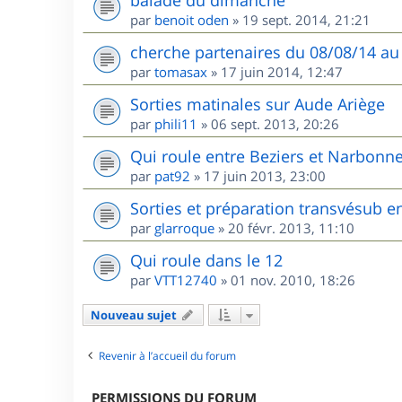
balade du dimanche
par
benoit oden
»
19 sept. 2014, 21:21
cherche partenaires du 08/08/14 au
par
tomasax
»
17 juin 2014, 12:47
Sorties matinales sur Aude Ariège
par
phili11
»
06 sept. 2013, 20:26
Qui roule entre Beziers et Narbonne
par
pat92
»
17 juin 2013, 23:00
Sorties et préparation transvésub e
par
glarroque
»
20 févr. 2013, 11:10
Qui roule dans le 12
par
VTT12740
»
01 nov. 2010, 18:26
Nouveau sujet
Revenir à l’accueil du forum
PERMISSIONS DU FORUM