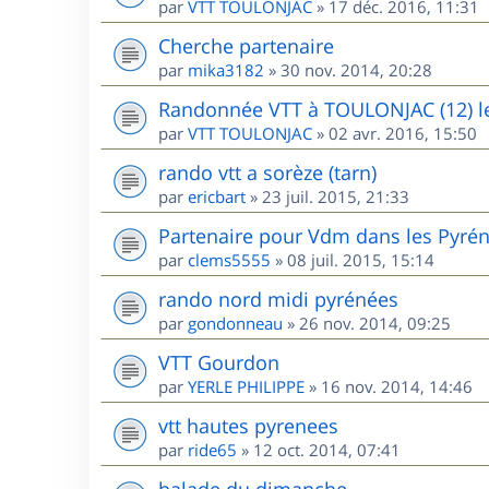
par
VTT TOULONJAC
»
17 déc. 2016, 11:31
Cherche partenaire
par
mika3182
»
30 nov. 2014, 20:28
Randonnée VTT à TOULONJAC (12) l
par
VTT TOULONJAC
»
02 avr. 2016, 15:50
rando vtt a sorèze (tarn)
par
ericbart
»
23 juil. 2015, 21:33
Partenaire pour Vdm dans les Pyré
par
clems5555
»
08 juil. 2015, 15:14
rando nord midi pyrénées
par
gondonneau
»
26 nov. 2014, 09:25
VTT Gourdon
par
YERLE PHILIPPE
»
16 nov. 2014, 14:46
vtt hautes pyrenees
par
ride65
»
12 oct. 2014, 07:41