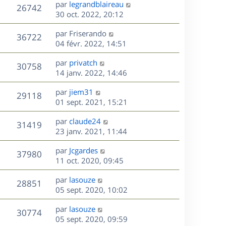
D
par
legrandblaireau
n
V
26742
e
e
30 oct. 2022, 20:12
i
r
u
e
s
D
par
Friserando
n
r
V
36722
e
e
04 févr. 2022, 14:51
i
m
r
u
e
e
s
D
par
privatch
n
r
V
s
30758
e
e
14 janv. 2022, 14:46
i
m
s
r
u
e
e
a
s
D
par
jiem31
n
r
V
s
29118
g
e
e
01 sept. 2021, 15:21
i
m
s
e
r
u
e
e
a
s
D
par
claude24
n
r
V
s
31419
g
e
e
23 janv. 2021, 11:44
i
m
s
e
r
u
e
e
a
s
D
par
Jcgardes
n
r
V
s
37980
g
e
e
11 oct. 2020, 09:45
i
m
s
e
r
u
e
e
a
s
D
par
lasouze
n
r
V
s
28851
g
e
e
05 sept. 2020, 10:02
i
m
s
e
r
u
e
e
a
s
D
par
lasouze
n
r
V
s
30774
g
e
e
05 sept. 2020, 09:59
i
m
s
e