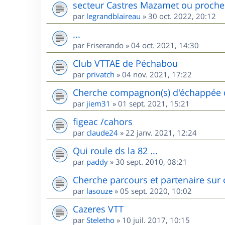
secteur Castres Mazamet ou proche
par
legrandblaireau
»
30 oct. 2022, 20:12
...
par
Friserando
»
04 oct. 2021, 14:30
Club VTTAE de Péchabou
par
privatch
»
04 nov. 2021, 17:22
Cherche compagnon(s) d'échappée d
par
jiem31
»
01 sept. 2021, 15:21
figeac /cahors
par
claude24
»
22 janv. 2021, 12:24
Qui roule ds la 82 ...
par
paddy
»
30 sept. 2010, 08:21
Cherche parcours et partenaire sur 
par
lasouze
»
05 sept. 2020, 10:02
Cazeres VTT
par
Steletho
»
10 juil. 2017, 10:15