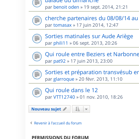
balade du dimanche
par
benoit oden
»
19 sept. 2014, 21:21
cherche partenaires du 08/08/14 au
par
tomasax
»
17 juin 2014, 12:47
Sorties matinales sur Aude Ariège
par
phili11
»
06 sept. 2013, 20:26
Qui roule entre Beziers et Narbonne
par
pat92
»
17 juin 2013, 23:00
Sorties et préparation transvésub e
par
glarroque
»
20 févr. 2013, 11:10
Qui roule dans le 12
par
VTT12740
»
01 nov. 2010, 18:26
Nouveau sujet
Revenir à l’accueil du forum
PERMISSIONS DU FORUM