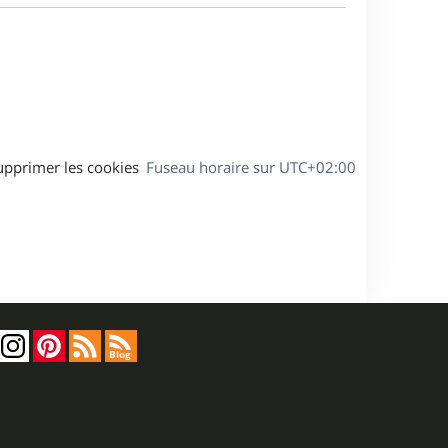
a
s
g
s
e
a
g
e
upprimer les cookies
Fuseau horaire sur
UTC+02:00