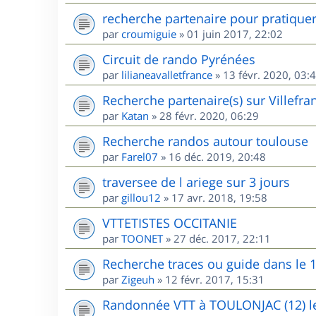
recherche partenaire pour pratique
par
croumiguie
»
01 juin 2017, 22:02
Circuit de rando Pyrénées
par
lilianeavalletfrance
»
13 févr. 2020, 03:
Recherche partenaire(s) sur Villefr
par
Katan
»
28 févr. 2020, 06:29
Recherche randos autour toulouse
par
Farel07
»
16 déc. 2019, 20:48
traversee de l ariege sur 3 jours
par
gillou12
»
17 avr. 2018, 19:58
VTTETISTES OCCITANIE
par
TOONET
»
27 déc. 2017, 22:11
Recherche traces ou guide dans le 
par
Zigeuh
»
12 févr. 2017, 15:31
Randonnée VTT à TOULONJAC (12) le