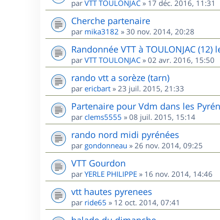
par
VTT TOULONJAC
»
17 déc. 2016, 11:31
Cherche partenaire
par
mika3182
»
30 nov. 2014, 20:28
Randonnée VTT à TOULONJAC (12) l
par
VTT TOULONJAC
»
02 avr. 2016, 15:50
rando vtt a sorèze (tarn)
par
ericbart
»
23 juil. 2015, 21:33
Partenaire pour Vdm dans les Pyré
par
clems5555
»
08 juil. 2015, 15:14
rando nord midi pyrénées
par
gondonneau
»
26 nov. 2014, 09:25
VTT Gourdon
par
YERLE PHILIPPE
»
16 nov. 2014, 14:46
vtt hautes pyrenees
par
ride65
»
12 oct. 2014, 07:41