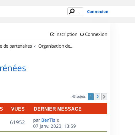
Connexion
Inscription
Connexion
e de partenaires
Organisation de sorties en région Midi Pyrénées
yrénées
43 sujets
1
2
Suivant
S
VUES
DERNIER MESSAGE
D
par
BenTls
V
61952
e
07 janv. 2023, 13:59
r
u