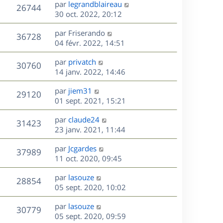
D
par
legrandblaireau
n
V
26744
e
e
30 oct. 2022, 20:12
i
r
u
e
s
D
par
Friserando
n
r
V
36728
e
e
04 févr. 2022, 14:51
i
m
r
u
e
e
s
D
par
privatch
n
r
V
s
30760
e
e
14 janv. 2022, 14:46
i
m
s
r
u
e
e
a
s
D
par
jiem31
n
r
V
s
29120
g
e
e
01 sept. 2021, 15:21
i
m
s
e
r
u
e
e
a
s
D
par
claude24
n
r
V
s
31423
g
e
e
23 janv. 2021, 11:44
i
m
s
e
r
u
e
e
a
s
D
par
Jcgardes
n
r
V
s
37989
g
e
e
11 oct. 2020, 09:45
i
m
s
e
r
u
e
e
a
s
D
par
lasouze
n
r
V
s
28854
g
e
e
05 sept. 2020, 10:02
i
m
s
e
r
u
e
e
a
s
D
par
lasouze
n
r
V
s
30779
g
e
e
05 sept. 2020, 09:59
i
m
s
e