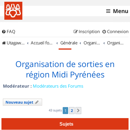
Menu
FAQ
Inscription
Connexion
UtagawaVTT (Randos VTT et VTTAE avec traces GPS)
Accueil forum
Générale
Organisation de sorties & Recherche de partenaires
Organisation de sorties en région Midi Pyrénées
Organisation de sorties en
région Midi Pyrénées
Modérateur :
Modérateurs des Forums
Nouveau sujet
43 sujets
1
2
Suivant
Sujets