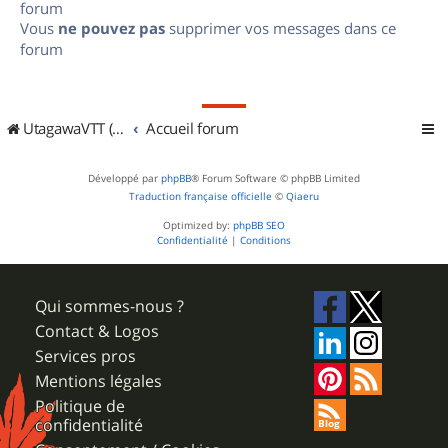
forum
Vous
ne pouvez pas
supprimer vos messages dans ce
forum
UtagawaVTT (Randos VTT et VTTAE avec traces GPS)
Accueil forum
Développé par
phpBB
® Forum Software © phpBB Limited
Traduction française officielle
©
Qiaeru
Optimized by:
phpBB SEO
Confidentialité
|
Conditions
Qui sommes-nous ?
Contact & Logos
Services pros
Mentions légales
Politique de
confidentialité