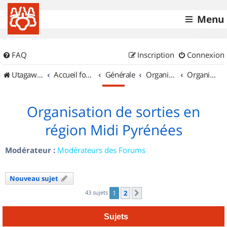
Menu
FAQ
Inscription
Connexion
UtagawaVTT (Randos VTT et VTTAE avec traces GPS)
Accueil forum
Générale
Organisation de sorties & Recherche de partenaires
Organisation de sorties en région Midi Pyrénées
Organisation de sorties en
région Midi Pyrénées
Modérateur :
Modérateurs des Forums
Nouveau sujet
43 sujets
1
2
Suivant
Sujets