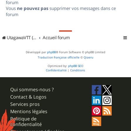
forum
Vous
ne pouvez pas
supprimer vos messages dans ce
forum
UtagawaVTT (Randos VTT et VTTAE avec traces GPS)
Accueil forum
Développé par
phpBB
® Forum Software © phpBB Limited
Traduction française officielle
©
Qiaeru
Optimized by:
phpBB SEO
Confidentialité
|
Conditions
Qui sommes-nous ?
Contact & Logos
Services pros
Mentions légales
Politique de
confidentialité