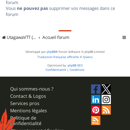
forum
Vous
ne pouvez pas
supprimer vos messages dans ce
forum
UtagawaVTT (Randos VTT et VTTAE avec traces GPS)
Accueil forum
Développé par
phpBB
® Forum Software © phpBB Limited
Traduction française officielle
©
Qiaeru
Optimized by:
phpBB SEO
Confidentialité
|
Conditions
Qui sommes-nous ?
Contact & Logos
Services pros
Mentions légales
Politique de
confidentialité