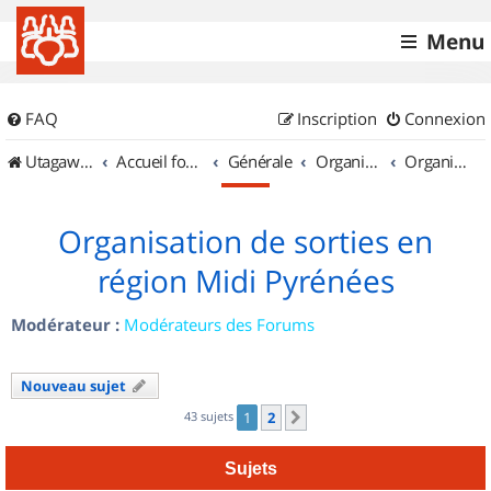
Menu
FAQ
Inscription
Connexion
UtagawaVTT (Randos VTT et VTTAE avec traces GPS)
Accueil forum
Générale
Organisation de sorties & Recherche de partenaires
Organisation de sorties en région Midi Pyrénées
Organisation de sorties en
région Midi Pyrénées
Modérateur :
Modérateurs des Forums
Nouveau sujet
43 sujets
1
2
Suivant
Sujets