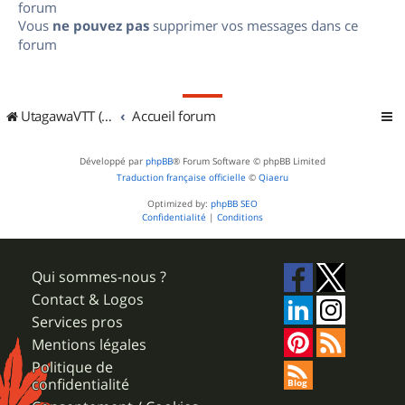
forum
Vous
ne pouvez pas
supprimer vos messages dans ce
forum
UtagawaVTT (Randos VTT et VTTAE avec traces GPS)
Accueil forum
Développé par
phpBB
® Forum Software © phpBB Limited
Traduction française officielle
©
Qiaeru
Optimized by:
phpBB SEO
Confidentialité
|
Conditions
Qui sommes-nous ?
Contact & Logos
Services pros
Mentions légales
Politique de
confidentialité