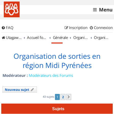
Menu
FAQ
Inscription
Connexion
UtagawaVTT (Randos VTT et VTTAE avec traces GPS)
Accueil forum
Générale
Organisation de sorties & Recherche de partenaires
Organisation de sorties en région Midi Pyrénées
Organisation de sorties en
région Midi Pyrénées
Modérateur :
Modérateurs des Forums
Nouveau sujet
43 sujets
1
2
Suivant
Sujets