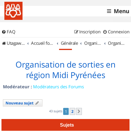
Menu
FAQ
Inscription
Connexion
UtagawaVTT (Randos VTT et VTTAE avec traces GPS)
Accueil forum
Générale
Organisation de sorties & Recherche de partenaires
Organisation de sorties en région Midi Pyrénées
Organisation de sorties en
région Midi Pyrénées
Modérateur :
Modérateurs des Forums
Nouveau sujet
43 sujets
1
2
Suivant
Sujets