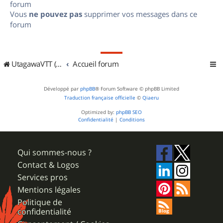
forum
Vous
ne pouvez pas
supprimer vos messages dans ce
forum
UtagawaVTT (Randos VTT et VTTAE avec traces GPS)
Accueil forum
Développé par
phpBB
® Forum Software © phpBB Limited
Traduction française officielle
©
Qiaeru
Optimized by:
phpBB SEO
Confidentialité
|
Conditions
Qui sommes-nous ?
Contact & Logos
Services pros
Mentions légales
Politique de
confidentialité