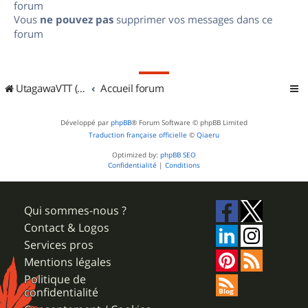
forum
Vous
ne pouvez pas
supprimer vos messages dans ce
forum
UtagawaVTT (Randos VTT et VTTAE avec traces GPS)
Accueil forum
Développé par
phpBB
® Forum Software © phpBB Limited
Traduction française officielle
©
Qiaeru
Optimized by:
phpBB SEO
Confidentialité
|
Conditions
Qui sommes-nous ?
Contact & Logos
Services pros
Mentions légales
Politique de
confidentialité