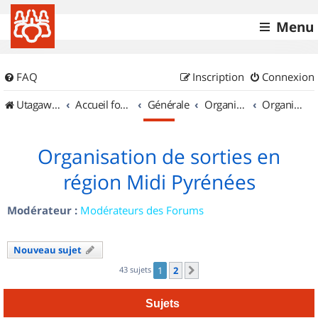
Menu
FAQ
Inscription
Connexion
UtagawaVTT (Randos VTT et VTTAE avec traces GPS)
Accueil forum
Générale
Organisation de sorties & Recherche de partenaires
Organisation de sorties en région Midi Pyrénées
Organisation de sorties en
région Midi Pyrénées
Modérateur :
Modérateurs des Forums
Nouveau sujet
43 sujets
1
2
Suivant
Sujets