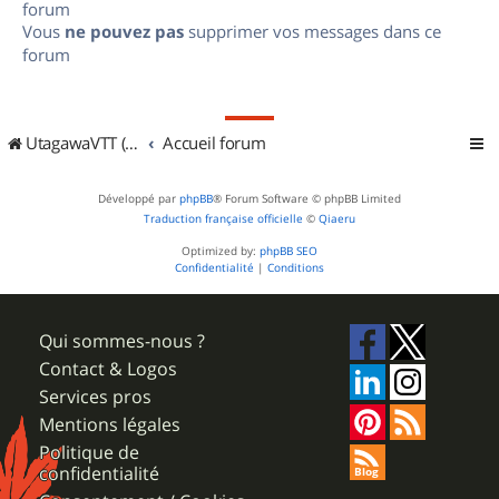
forum
Vous
ne pouvez pas
supprimer vos messages dans ce
forum
UtagawaVTT (Randos VTT et VTTAE avec traces GPS)
Accueil forum
Développé par
phpBB
® Forum Software © phpBB Limited
Traduction française officielle
©
Qiaeru
Optimized by:
phpBB SEO
Confidentialité
|
Conditions
Qui sommes-nous ?
Contact & Logos
Services pros
Mentions légales
Politique de
confidentialité