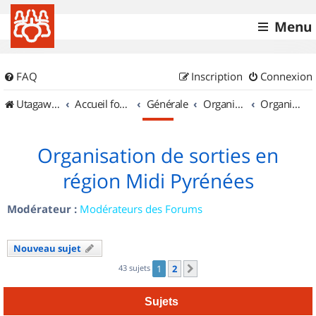
Menu
FAQ
Inscription
Connexion
UtagawaVTT (Randos VTT et VTTAE avec traces GPS)
Accueil forum
Générale
Organisation de sorties & Recherche de partenaires
Organisation de sorties en région Midi Pyrénées
Organisation de sorties en
région Midi Pyrénées
Modérateur :
Modérateurs des Forums
Nouveau sujet
43 sujets
1
2
Suivant
Sujets