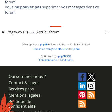
forum
Vous
ne pouvez pas
supprimer vos messages dans ce
forum
UtagawaVTT (Randos VTT et VTTAE avec traces GPS)
Accueil forum
Développé par
phpBB
® Forum Software © phpBB Limited
Traduction française officielle
©
Qiaeru
Optimized by:
phpBB SEO
Confidentialité
|
Conditions
Qui sommes-nous ?
Contact & Logos
Services pros
Mentions légales
Politique de
confidentialité