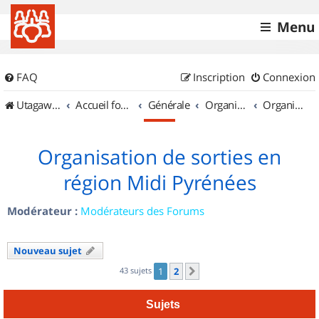
Menu
FAQ
Inscription
Connexion
UtagawaVTT (Randos VTT et VTTAE avec traces GPS)
Accueil forum
Générale
Organisation de sorties & Recherche de partenaires
Organisation de sorties en région Midi Pyrénées
Organisation de sorties en
région Midi Pyrénées
Modérateur :
Modérateurs des Forums
Nouveau sujet
43 sujets
1
2
Suivant
Sujets