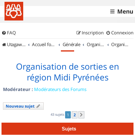
Menu
FAQ
Inscription
Connexion
UtagawaVTT (Randos VTT et VTTAE avec traces GPS)
Accueil forum
Générale
Organisation de sorties & Recherche de partenaires
Organisation de sorties en région Midi Pyrénées
Organisation de sorties en
région Midi Pyrénées
Modérateur :
Modérateurs des Forums
Nouveau sujet
43 sujets
1
2
Suivant
Sujets