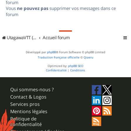
forum
Vous
ne pouvez pas
supprimer vos messages dans ce
forum
UtagawaVTT (Randos VTT et VTTAE avec traces GPS)
Accueil forum
Développé par
phpBB
® Forum Software © phpBB Limited
Traduction française officielle
©
Qiaeru
Optimized by:
phpBB SEO
Confidentialité
|
Conditions
Qui sommes-nous ?
Contact & Logos
Services pros
Mentions légales
Politique de
confidentialité